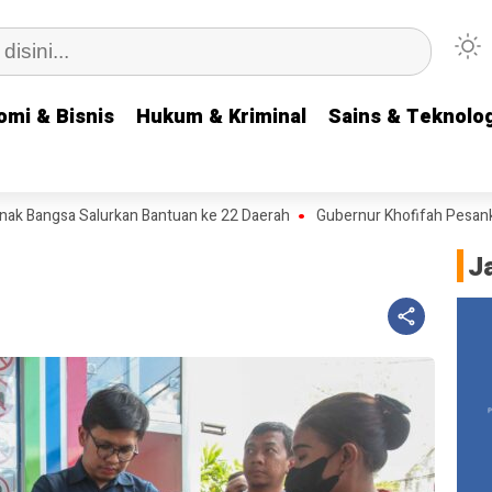
omi & Bisnis
omi & Bisnis
Hukum & Kriminal
Hukum & Kriminal
Sains & Teknolog
Sains & Teknolog
ngsa Salurkan Bantuan ke 22 Daerah
Gubernur Khofifah Pesankan Sem
J