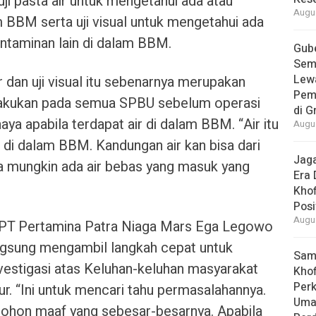
ji pasta air untuk mengetahui ada atau
Augus
m BBM serta uji visual untuk mengetahui ada
ontaminan lain di dalam BBM.
Gube
Sem
Lew
r dan uji visual itu sebenarnya merupakan
Pem
ilakukan pada semua SPBU sebelum operasi
di G
aya apabila terdapat air di dalam BBM. “Air itu
Augus
 di dalam BBM. Kandungan air kan bisa dari
Jaga
ga mungkin ada air bebas yang masuk yang
Era 
Khof
Posi
Augus
a PT Pertamina Patra Niaga Mars Ega Legowo
ngsung mengambil langkah cepat untuk
Samb
vestigasi atas Keluhan-keluhan masyarakat
Khof
Per
r. “Ini untuk mencari tahu permasalahannya.
Umat
mohon maaf yang sebesar-besarnya. Apabila