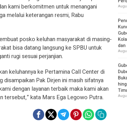
Per
an kami berkomitmen untuk menangani
Augus
Ega melalui keterangan resmi, Rabu
Pend
Kun
Gube
membuat posko keluhan masyarakat di masing-
Kola
dan 
akat bisa datang langsung ke SPBU untuk
Augus
ti rugi sesuai perjanjian.
Gube
kan keluhannya ke Pertamina Call Center di
Dube
Buk
 disampaikan Pak Dirjen ini masih sifatnya
hing
kami dengan layanan terbaik maka kami akan
Tim
n tersebut,” kata Mars Ega Legowo Putra.
Augus