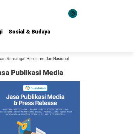
i
i
Sosial & Budaya
Sosial & Budaya
angat Heroisme dan Nasionalisme kepada 1.537 Kontingen Pramuka Ja
asa Publikasi Media