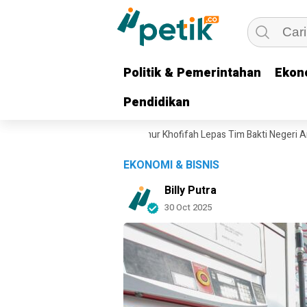
Politik & Pemerintahan
Politik & Pemerintahan
Ekon
Ekon
Pendidikan
Pendidikan
tuk Keluarga Pejuang, Gubernur Khofifah Lepas Tim Bakti Negeri Anak Ba
EKONOMI & BISNIS
Billy Putra
30 Oct 2025