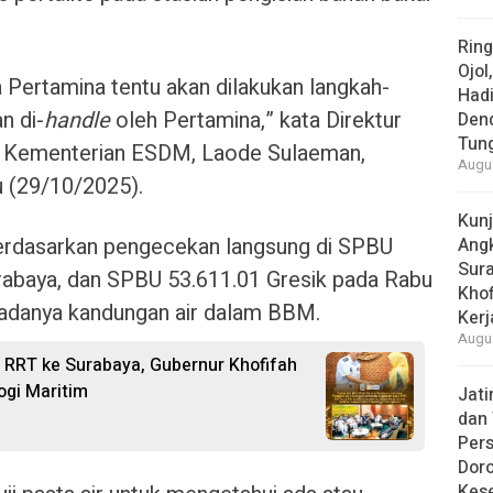
Rin
Ojol
Pertamina tentu akan dilakukan langkah-
Had
n di-
handle
oleh Pertamina,” kata Direktur
Den
Tun
i Kementerian ESDM, Laode Sulaeman,
Augus
u (29/10/2025).
Kun
berdasarkan pengecekan langsung di SPBU
Ang
Sur
urabaya, dan SPBU 53.611.01 Gresik pada Rabu
Khof
 adanya kandungan air dalam BBM.
Kerj
Augus
RRT ke Surabaya, Gubernur Khofifah
ogi Maritim
Jat
dan 
Pers
Dor
Kes