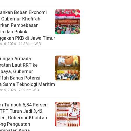
gankan Beban Ekonomi
, Gubernur Khofifah
irkan Pembebasan
da dan Pokok
ggakan PKB di Jawa Timur
t 6, 2026 | 11:38 am WIB
jungan Armada
katan Laut RRT ke
abaya, Gubernur
ifah Bahas Potensi
a Sama Teknologi Maritim
t 6, 2026 | 7:02 am WIB
im Tumbuh 5,84 Persen
TPT Turun Jadi 3,42
en, Gubernur Khofifah
ong Penguatan
empatan Kerja