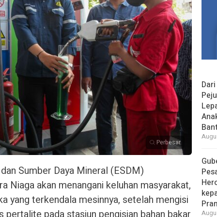
Dari
Peju
Lepa
Ana
Bant
Augus
Perbesar
Gube
 dan Sumber Daya Mineral (ESDM)
Pes
Her
ra Niaga akan menangani keluhan masyarakat,
kepa
 yang terkendala mesinnya, setelah mengisi
Pra
 pertalite pada stasiun pengisian bahan bakar
Augus