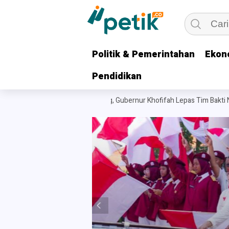
Politik & Pemerintahan
Politik & Pemerintahan
Ekon
Ekon
Pendidikan
Pendidikan
ahadi untuk Keluarga Pejuang, Gubernur Khofifah Lepas Tim Bakti Neger