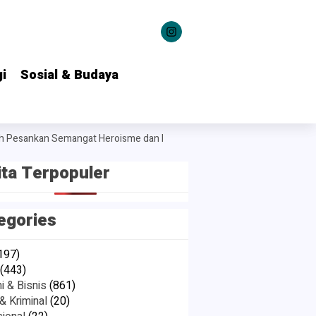
i
i
Sosial & Budaya
Sosial & Budaya
nkan Semangat Heroisme dan Nasionalisme kepada 1.537 Kontingen Pr
ita Terpopuler
egories
197)
(443)
 & Bisnis
(861)
 Kriminal
(20)