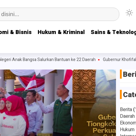
omi & Bisnis
omi & Bisnis
Hukum & Kriminal
Hukum & Kriminal
Sains & Teknolog
Sains & Teknolog
i Anak Bangsa Salurkan Bantuan ke 22 Daerah
Gubernur Khofifah Pesa
Ber
Cat
Berita
(
Daerah
Ekonomi
Hukum &