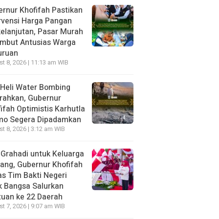
rnur Khofifah Pastikan
rvensi Harga Pangan
elanjutan, Pasar Murah
ambut Antusias Warga
uruan
t 8, 2026 | 11:13 am WIB
Heli Water Bombing
rahkan, Gubernur
ifah Optimistis Karhutla
mo Segera Dipadamkan
t 8, 2026 | 3:12 am WIB
 Grahadi untuk Keluarga
ang, Gubernur Khofifah
s Tim Bakti Negeri
k Bangsa Salurkan
uan ke 22 Daerah
t 7, 2026 | 9:07 am WIB