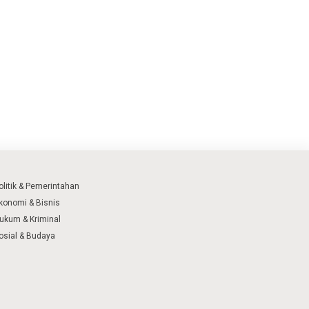
olitik & Pemerintahan
konomi & Bisnis
ukum & Kriminal
osial & Budaya