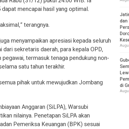
ada Rabu (31/12) pukul 24.00 WIB. Ia
Augus
 dapat mencapai hasil yang optimal.
Jat
dan 
aksimal,” terangnya.
Pers
Dor
juga menyampaikan apresiasi kepada seluruh
Kes
Augus
 dari sekretaris daerah, para kepala OPD,
uruh pegawai, termasuk tenaga pendukung non-
Gube
selama satu tahun terakhir.
Sem
Lew
Pem
as semua pihak untuk mewujudkan Jombang
di G
Augus
mbiayaan Anggaran (SiLPA), Warsubi
kan nilainya. Penetapan SiLPA akan
Badan Pemeriksa Keuangan (BPK) sesuai