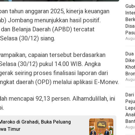
Gube
n tahun anggaran 2025, kinerja keuangan
Inte
) Jombang menunjukkan hasil positif.
Berk
Dis
dan Belanja Daerah (APBD) tercatat
Pas
Selasa (30/12) siang.
Augus
Dua 
mpaikan, capaian tersebut berdasarkan
Dike
 Selasa (30/12) pukul 14.00 WIB. Angka
Khof
rak seiring proses finalisasi laporan dari
Bro
Augus
ngkat daerah (OPD) melalui aplikasi E-Monev.
Dari
udah mencapai 92,13 persen. Alhamdulillah, ini
Peju
i.
Lepa
Ana
Bant
Maroko di Grahadi, Buka Peluang
Augus
awa Timur