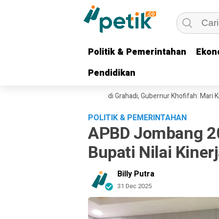
Politik & Pemerintahan
Politik & Pemerintahan
Ekon
Ekon
Pendidikan
Pendidikan
ibu Masyarakat Bersholawat di Grahadi, Gubernur Khofifah: Mari Kita Ja
POLITIK & PEMERINTAHAN
APBD Jombang 20
Bupati Nilai Kiner
Billy Putra
31 Dec 2025