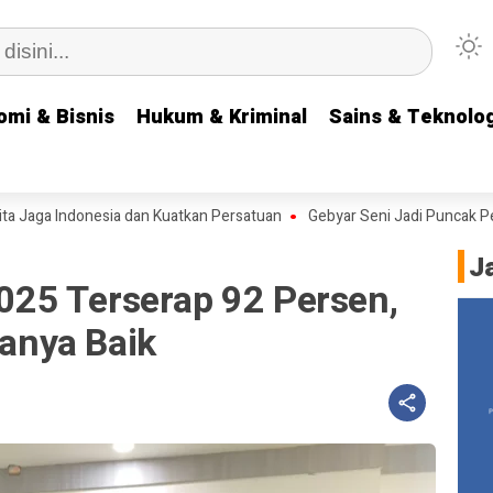
omi & Bisnis
omi & Bisnis
Hukum & Kriminal
Hukum & Kriminal
Sains & Teknolog
Sains & Teknolog
ga Indonesia dan Kuatkan Persatuan
Gebyar Seni Jadi Puncak Perpisa
J
25 Terserap 92 Persen,
janya Baik