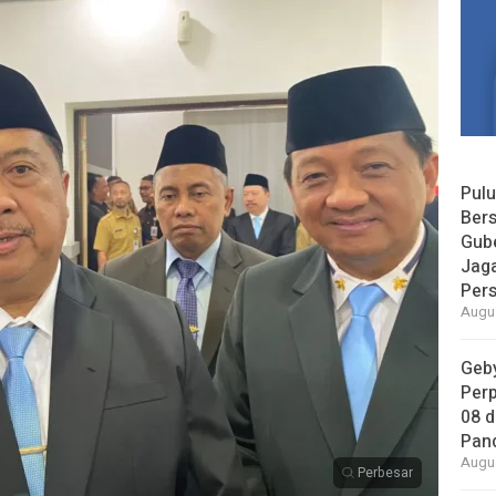
Pul
Bers
Gube
Jaga
Per
Augus
Geby
Per
08 
Pan
Augus
Perbesar