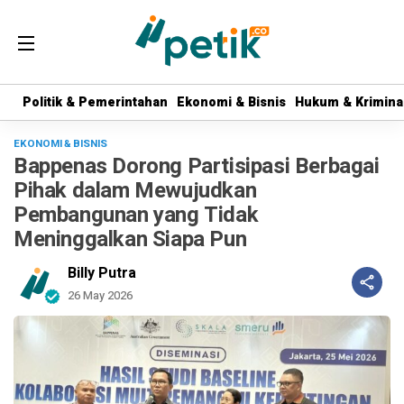
Politik & Pemerintahan
Politik & Pemerintahan
Ekonomi & Bisnis
Ekonomi & Bisnis
Hukum & Krimina
Hukum & Krimina
EKONOMI & BISNIS
Bappenas Dorong Partisipasi Berbagai
Pihak dalam Mewujudkan
Pembangunan yang Tidak
Meninggalkan Siapa Pun
Billy Putra
26 May 2026