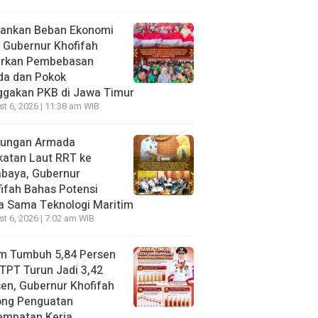
gankan Beban Ekonomi
, Gubernur Khofifah
irkan Pembebasan
da dan Pokok
ggakan PKB di Jawa Timur
t 6, 2026 | 11:38 am WIB
jungan Armada
katan Laut RRT ke
abaya, Gubernur
ifah Bahas Potensi
a Sama Teknologi Maritim
t 6, 2026 | 7:02 am WIB
im Tumbuh 5,84 Persen
TPT Turun Jadi 3,42
en, Gubernur Khofifah
ong Penguatan
empatan Kerja