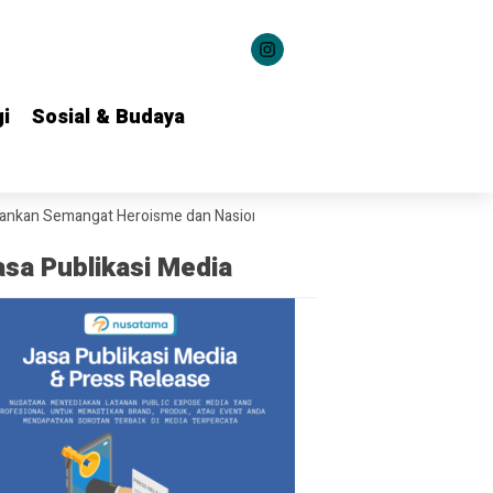
i
i
Sosial & Budaya
Sosial & Budaya
 Semangat Heroisme dan Nasionalisme kepada 1.537 Kontingen Pramuka
asa Publikasi Media