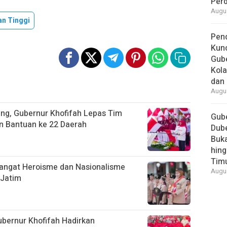
Per
Augus
an Tinggi
Pend
Kun
Gube
Kola
dan 
Augus
ang, Gubernur Khofifah Lepas Tim
Gube
an Bantuan ke 22 Daerah
Dube
Buk
hing
Tim
angat Heroisme dan Nasionalisme
Augus
 Jatim
ubernur Khofifah Hadirkan