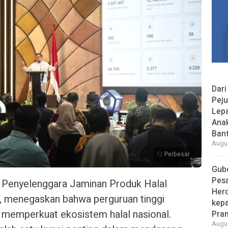
Dari
Peju
Lepa
Ana
Bant
Augus
Perbesar
Gube
Pes
 Penyelenggara Jaminan Produk Halal
Her
 menegaskan bahwa perguruan tinggi
kepa
m memperkuat ekosistem halal nasional.
Pra
Augus