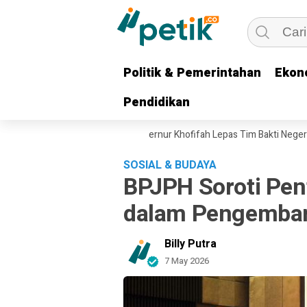
Politik & Pemerintahan
Politik & Pemerintahan
Ekon
Ekon
Pendidikan
Pendidikan
 untuk Keluarga Pejuang, Gubernur Khofifah Lepas Tim Bakti Negeri Ana
SOSIAL & BUDAYA
BPJPH Soroti Pen
dalam Pengemban
Billy Putra
7 May 2026