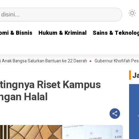
omi & Bisnis
omi & Bisnis
Hukum & Kriminal
Hukum & Kriminal
Sains & Teknolog
Sains & Teknolog
k Bangsa Salurkan Bantuan ke 22 Daerah
Gubernur Khofifah Pesankan
J
tingnya Riset Kampus
gan Halal