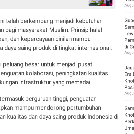
Augus
kini telah berkembang menjadi kebutuhan
Gube
Sem
an bagi masyarakat Muslim. Prinsip halal
Lew
akan, dan kepercayaan dinilai mampu
Pem
di G
 daya saing produk di tingkat internasional.
Augus
ki peluang besar untuk menjadi pusat
Jaga
penguatan kolaborasi, peningkatan kualitas
Era 
Khof
kungan infrastruktur yang memadai.
Posi
Augus
 termasuk perguruan tinggi, penguatan
harapkan mampu mendorong pertumbuhan
Samb
Khof
n kualitas dan daya saing produk Indonesia di
Per
Umat