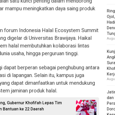
alah satu kunci penting dalam mendorong
ar mampu meningkatkan daya saing produk
Rin
Ojol
Had
Den
am forum Indonesia Halal Ecosystem Summit
Tun
g digelar di Universitas Brawijaya. Haikal
Augus
em halal membutuhkan kolaborasi lintas
Kun
dunia usaha, hingga perguruan tinggi.
Ang
Sur
ggi dapat berperan sebagai penghubung antara
Khof
Kerj
asi di lapangan. Selain itu, kampus juga
Augus
um yang dapat dimanfaatkan untuk mendukung
tem jaminan produk halal.
Jat
dan 
ang, Gubernur Khofifah Lepas Tim
Pers
an Bantuan ke 22 Daerah
Dor
Kes