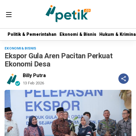
Politik & Pemerintahan
Politik & Pemerintahan
Ekonomi & Bisnis
Ekonomi & Bisnis
Hukum & Krimina
Hukum & Krimina
EKONOMI & BISNIS
Ekspor Gula Aren Pacitan Perkuat
Ekonomi Desa
Billy Putra
13 Feb 2026