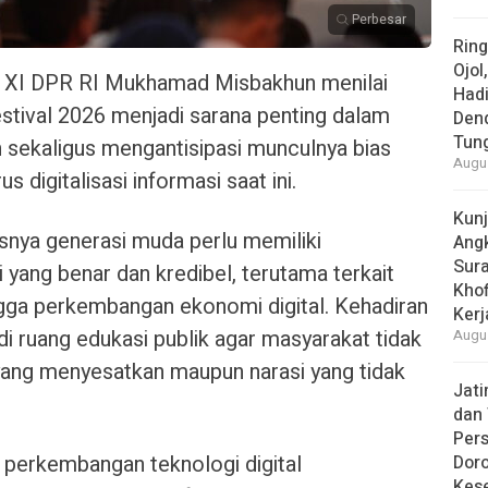
Perbesar
Rin
Ojol
 XI DPR RI
Mukhamad Misbakhun
menilai
Had
estival 2026
menjadi sarana penting dalam
Den
Tun
n sekaligus mengantisipasi munculnya bias
Augus
s digitalisasi informasi saat ini.
Kun
nya generasi muda perlu memiliki
Ang
Sur
ang benar dan kredibel, terutama terkait
Khof
ngga perkembangan ekonomi digital. Kehadiran
Kerj
i ruang edukasi publik agar masyarakat tidak
Augus
yang menyesatkan maupun narasi yang tidak
Jat
dan 
Pers
perkembangan teknologi digital
Dor
Kes