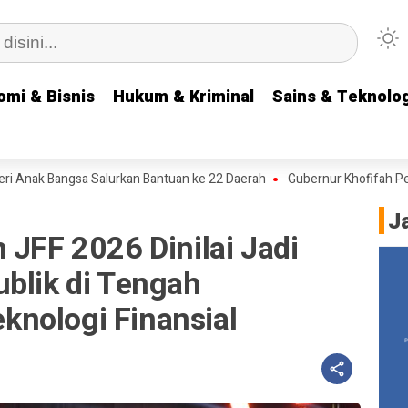
omi & Bisnis
omi & Bisnis
Hukum & Kriminal
Hukum & Kriminal
Sains & Teknolog
Sains & Teknolog
k Bangsa Salurkan Bantuan ke 22 Daerah
Gubernur Khofifah Pesankan
J
 JFF 2026 Dinilai Jadi
blik di Tengah
nologi Finansial