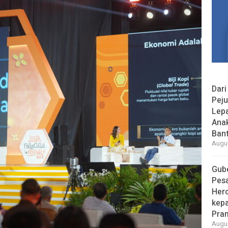
Dari
Peju
Lepa
Ana
Bant
Augus
Gube
Pes
Her
kepa
Pra
Augus