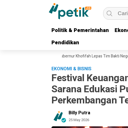
Politik & Pemerintahan
Politik & Pemerintahan
Ekon
Ekon
Pendidikan
Pendidikan
i untuk Keluarga Pejuang, Gubernur Khofifah Lepas Tim Bakti Negeri Ana
EKONOMI & BISNIS
Festival Keuangan
Sarana Edukasi Pu
Perkembangan Tek
Billy Putra
25 May 2026