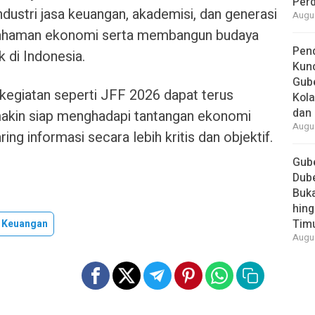
Per
ndustri jasa keuangan, akademisi, dan generasi
Augus
haman ekonomi serta membangun budaya
Pend
k di Indonesia.
Kun
Gube
egiatan seperti JFF 2026 dapat terus
Kola
dan 
makin siap menghadapi tantangan ekonomi
Augus
ng informasi secara lebih kritis dan objektif.
Gube
Dube
Buk
hing
Tim
i Keuangan
Augus