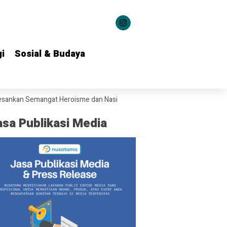
i
i
Sosial & Budaya
Sosial & Budaya
 Semangat Heroisme dan Nasionalisme kepada 1.537 Kontingen Pramuk
asa Publikasi Media