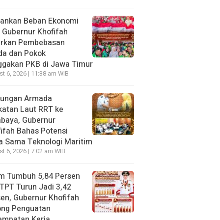
gankan Beban Ekonomi
, Gubernur Khofifah
irkan Pembebasan
da dan Pokok
ggakan PKB di Jawa Timur
t 6, 2026 | 11:38 am WIB
jungan Armada
katan Laut RRT ke
abaya, Gubernur
ifah Bahas Potensi
a Sama Teknologi Maritim
t 6, 2026 | 7:02 am WIB
im Tumbuh 5,84 Persen
TPT Turun Jadi 3,42
en, Gubernur Khofifah
ong Penguatan
empatan Kerja