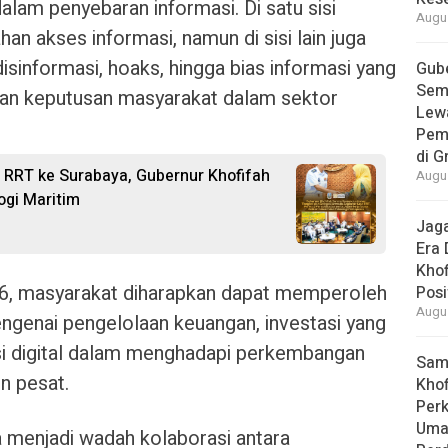
lam penyebaran informasi. Di satu sisi
Augus
 akses informasi, namun di sisi lain juga
informasi, hoaks, hingga bias informasi yang
Gube
Sem
an keputusan masyarakat dalam sektor
Lew
Pem
di G
RRT ke Surabaya, Gubernur Khofifah
Augus
ogi Maritim
Jaga
Era 
Khof
26, masyarakat diharapkan dapat memperoleh
Posi
Augus
genai pengelolaan keuangan, investasi yang
asi digital dalam menghadapi perkembangan
Samb
n pesat.
Khof
Per
Umat
uga menjadi wadah kolaborasi antara