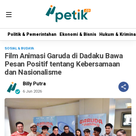
Politik & Pemerintahan
Politik & Pemerintahan
Ekonomi & Bisnis
Ekonomi & Bisnis
Hukum & Krimina
Hukum & Krimina
SOSIAL & BUDAYA
Film Animasi Garuda di Dadaku Bawa
Pesan Positif tentang Kebersamaan
dan Nasionalisme
Billy Putra
6 Jun 2026