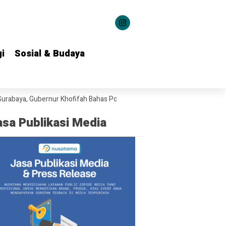
i
i
Sosial & Budaya
Sosial & Budaya
Gubernur Khofifah Bahas Potensi Kerja Sama Teknologi Maritim
Jati
asa Publikasi Media