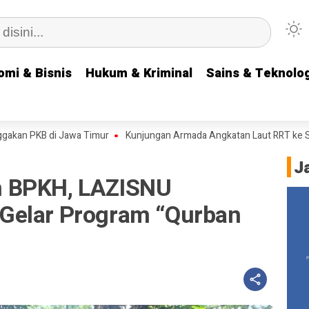
omi & Bisnis
omi & Bisnis
Hukum & Kriminal
Hukum & Kriminal
Sains & Teknolog
Sains & Teknolog
B di Jawa Timur
Kunjungan Armada Angkatan Laut RRT ke Surabaya, 
J
 BPKH, LAZISNU
Gelar Program “Qurban