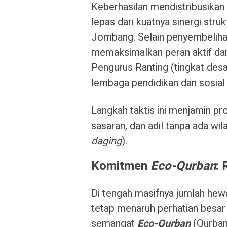
Keberhasilan mendistribusikan r
lepas dari kuatnya sinergi struk
Jombang. Selain penyembeliha
memaksimalkan peran aktif da
Pengurus Ranting (tingkat desa
lembaga pendidikan dan sosial
Langkah taktis ini menjamin pro
sasaran, dan adil tanpa ada w
daging
).
Komitmen
Eco-Qurban
:
Di tengah masifnya jumlah he
tetap menaruh perhatian besar
semangat
Eco-Qurban
(Qurban