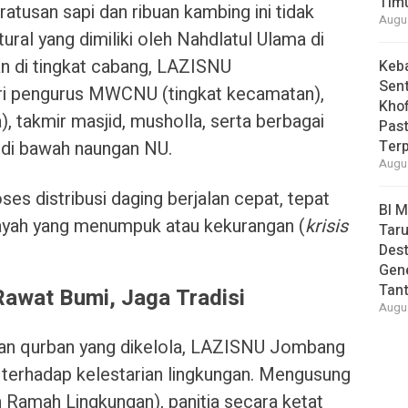
Tim
atusan sapi dan ribuan kambing ini tidak
Augus
tural yang dimiliki oleh Nahdlatul Ulama di
n di tingkat cabang, LAZISNU
Keb
Sent
ri pengurus MWCNU (tingkat kecamatan),
Khof
), takmir masjid, musholla, serta berbagai
Past
 di bawah naungan NU.
Ter
Augus
ses distribusi daging berjalan cepat, tepat
BI 
ilayah yang menumpuk atau kekurangan (
krisis
Taru
Des
Gen
Tan
 Rawat Bumi, Jaga Tradisi
Augus
wan qurban yang dikelola, LAZISNU Jombang
 terhadap kelestarian lingkungan. Mengusung
 Ramah Lingkungan), panitia secara ketat