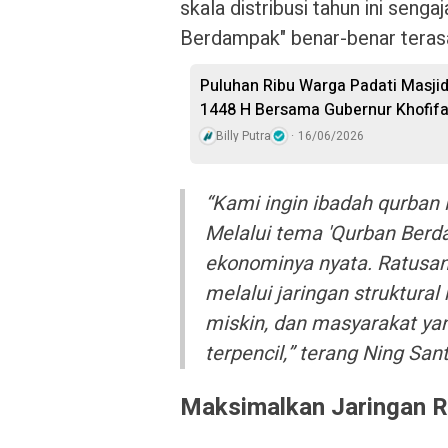
skala distribusi tahun ini senga
Berdampak" benar-benar teras
Puluhan Ribu Warga Padati Masji
1448 H Bersama Gubernur Khofif
Billy Putra
16/06/2026
“Kami ingin ibadah qurban i
Melalui tema 'Qurban Berd
ekonominya nyata. Ratusan 
melalui jaringan struktura
miskin, dan masyarakat y
terpencil,” terang Ning Sant
Maksimalkan Jaringan 