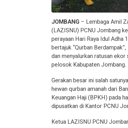
JOMBANG
– Lembaga Amil Zak
(LAZISNU) PCNU Jombang kemb
perayaan Hari Raya Idul Adha 
bertajuk “Qurban Berdampak”
dan menyalurkan ratusan ekor s
pelosok Kabupaten Jombang.
Gerakan besar ini salah satun
hewan qurban amanah dari Ban
Keuangan Haji (BPKH) pada har
dipusatkan di Kantor PCNU J
Ketua LAZISNU PCNU Jomba