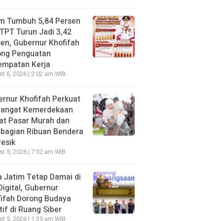
im Tumbuh 5,84 Persen
TPT Turun Jadi 3,42
en, Gubernur Khofifah
ong Penguatan
empatan Kerja
t 6, 2026 | 2:02 am WIB
rnur Khofifah Perkuat
angat Kemerdekaan
at Pasar Murah dan
bagian Ribuan Bendera
resik
t 5, 2026 | 7:32 am WIB
 Jatim Tetap Damai di
Digital, Gubernur
ifah Dorong Budaya
tif di Ruang Siber
t 5, 2026 | 1:35 am WIB