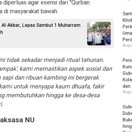
ja diperluas agar esensi dari "Qurban
a di masyarakat bawah.
Samb
Khof
d Al-Akbar, Lepas Sambut 1 Muharram
Per
ah
Umat
Per
Augus
ni tidak sekadar menjadi ritual tahunan.
Pend
Kun
ampak', kami memastikan aspek sosial dan
Gube
sapi dan ribuan kambing ini bergerak
Kola
l kami untuk menyapa kaum dhuafa, fakir
dan 
Augus
ang membutuhkan hingga ke desa-desa
i.
Gube
Dube
Raksasa NU
Buk
hing