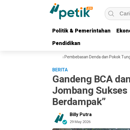
Politik & Pemerintahan
Politik & Pemerintahan
Ekon
Ekon
Pendidikan
Pendidikan
Gubernur Khofifah Hadirkan Pembebasan Denda dan Pokok Tunggakan PK
BERITA
Gandeng BCA dan
Jombang Sukses 
Berdampak”
Billy Putra
29 May 2026