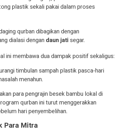
ong plastik sekali pakai dalam proses
 daging qurban dibagikan dengan
ng dialasi dengan
daun jati
segar.
l ini membawa dua dampak positif sekaligus:
angi timbulan sampah plastik pasca-hari
 masalah menahun.
an para pengrajin besek bambu lokal di
program qurban ini turut menggerakkan
ebelum hari penyembelihan.
k Para Mitra