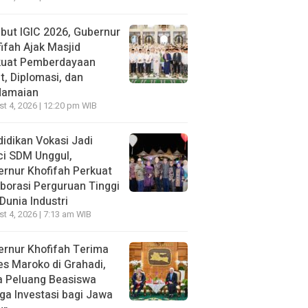
ut IGIC 2026, Gubernur
ifah Ajak Masjid
kuat Pemberdayaan
, Diplomasi, dan
damaian
t 4, 2026 | 12:20 pm WIB
idikan Vokasi Jadi
ci SDM Unggul,
rnur Khofifah Perkuat
borasi Perguruan Tinggi
Dunia Industri
t 4, 2026 | 7:13 am WIB
rnur Khofifah Terima
s Maroko di Grahadi,
a Peluang Beasiswa
ga Investasi bagi Jawa