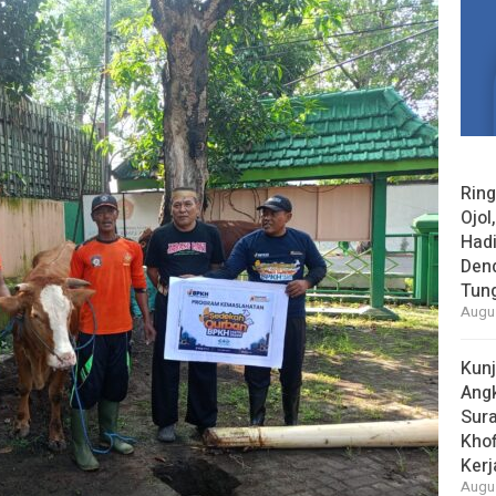
Rin
Ojol
Had
Den
Tun
Augus
Kun
Ang
Sur
Khof
Kerj
Augus