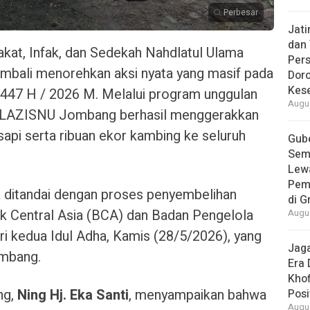
Perbesar
Jat
dan 
at, Infak, dan Sedekah Nahdlatul Ulama
Pers
ali menorehkan aksi nyata yang masif pada
Dor
Kes
1447 H / 2026 M. Melalui program unggulan
Augus
, LAZISNU Jombang berhasil menggerakkan
api serta ribuan ekor kambing ke seluruh
Gube
Sem
Lew
Pem
ya ditandai dengan proses penyembelihan
di G
k Central Asia (BCA) dan Badan Pengelola
Augus
i kedua Idul Adha, Kamis (28/5/2026), yang
Jaga
ombang.
Era 
Khof
ng,
Ning Hj. Eka Santi
, menyampaikan bahwa
Posi
Augus