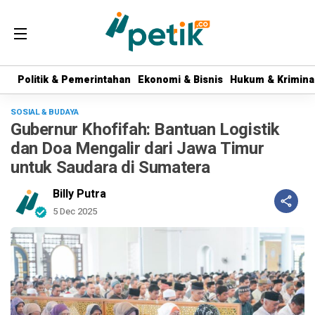
Politik & Pemerintahan
Politik & Pemerintahan
Ekonomi & Bisnis
Ekonomi & Bisnis
Hukum & Krimina
Hukum & Krimina
SOSIAL & BUDAYA
Gubernur Khofifah: Bantuan Logistik
dan Doa Mengalir dari Jawa Timur
untuk Saudara di Sumatera
Billy Putra
5 Dec 2025