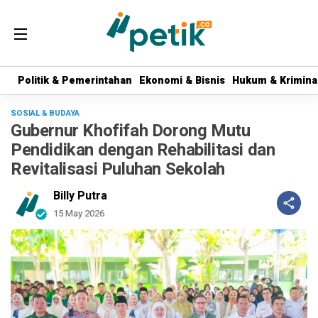
Politik & Pemerintahan
Politik & Pemerintahan
Ekonomi & Bisnis
Ekonomi & Bisnis
Hukum & Krimina
Hukum & Krimina
SOSIAL & BUDAYA
Gubernur Khofifah Dorong Mutu
Pendidikan dengan Rehabilitasi dan
Revitalisasi Puluhan Sekolah
Billy Putra
15 May 2026