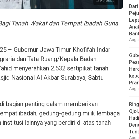
Perbesar
Dari
Peju
Lepa
Bagi Tanah Wakaf dan Tempat Ibadah Guna
Ana
Bant
Augus
– Gubernur Jawa Timur Khofifah Indar
Gube
raria dan Tata Ruang/Kepala Badan
Pes
hid menyerahkan 2.532 sertipikat tanah
Her
kepa
sjid Nasional Al Akbar Surabaya, Sabtu
Pra
Augus
jadi bagian penting dalam memberikan
Rin
Ojol
tempat ibadah, gedung-gedung milik lembaga
Had
institusi lainnya yang berdiri di atas tanah
Den
Tun
Augus