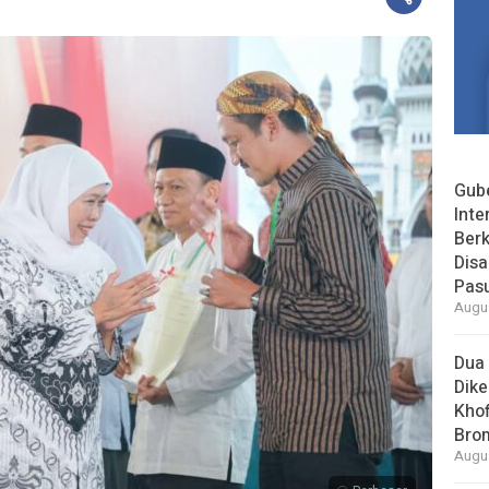
Gube
Inte
Berk
Dis
Pas
Augus
Dua 
Dike
Khof
Bro
Augus