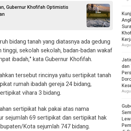
n, Gubernur Khofifah Optimistis
Kun
an
Ang
Sur
Khof
Kerj
uruh bidang tanah yang diatasnya ada gedung
Augus
uan tinggi, sekolah sekolah, badan-badan wakaf
mpat ibadah," kata Gubernur Khofifah.
Jat
dan 
Pers
ahkan tersebut rincinya yaitu sertipikat tanah
Dor
ipikat rumah ibadah gereja 24 bidang,
Kes
ertipikat vihara 3 bidang.
Augus
Gube
rahan sertipikat hak pakai atas nama
Sem
 sejumlah 69 sertipikat dan sertipikat hak
Lew
Pem
abupaten/Kota sejumlah 747 bidang.