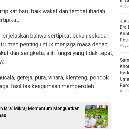
di G
Augus
ertipikat baru baik wakaf dan tempat ibadah
tipikat.
Jaga
Era 
Khof
 menjelaskan bahwa sertipikat bukan sekadar
Posi
nstrumen penting untuk menjaga masa depan
Augus
af dari sengketa, alih fungsi yang tidak tepat,
Samb
ya.
Khof
Per
musala, gereja, pura, vihara, klenteng, pondok
Umat
bagai fasilitas keagamaan memperoleh
Per
Augus
kan Isra’ Mikraj Momentum Menguatkan
aas