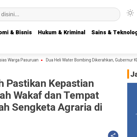
omi & Bisnis
omi & Bisnis
Hukum & Kriminal
Hukum & Kriminal
Sains & Teknolog
Sains & Teknolog
a Pasuruan
Dua Heli Water Bombing Dikerahkan, Gubernur Khofifah O
J
h Pastikan Kepastian
ah Wakaf dan Tempat
ah Sengketa Agraria di