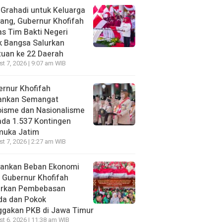
 Grahadi untuk Keluarga
ang, Gubernur Khofifah
s Tim Bakti Negeri
k Bangsa Salurkan
uan ke 22 Daerah
t 7, 2026 | 9:07 am WIB
rnur Khofifah
ankan Semangat
oisme dan Nasionalisme
da 1.537 Kontingen
muka Jatim
t 7, 2026 | 2:27 am WIB
gankan Beban Ekonomi
, Gubernur Khofifah
irkan Pembebasan
da dan Pokok
ggakan PKB di Jawa Timur
t 6, 2026 | 11:38 am WIB