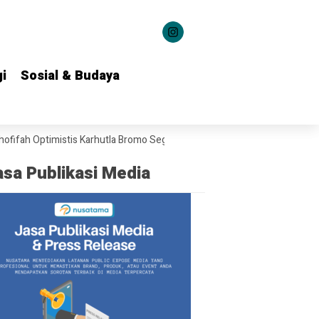
i
i
Sosial & Budaya
Sosial & Budaya
ptimistis Karhutla Bromo Segera Dipadamkan
Dari Grahadi untuk Kelu
asa Publikasi Media