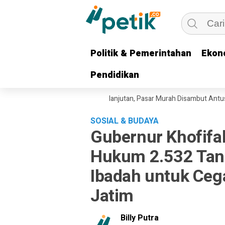
Politik & Pemerintahan
Politik & Pemerintahan
Ekon
Ekon
Pendidikan
Pendidikan
rvensi Harga Pangan Berkelanjutan, Pasar Murah Disambut Antusias Warg
SOSIAL & BUDAYA
Gubernur Khofifa
Hukum 2.532 Tan
Ibadah untuk Ceg
Jatim
Billy Putra