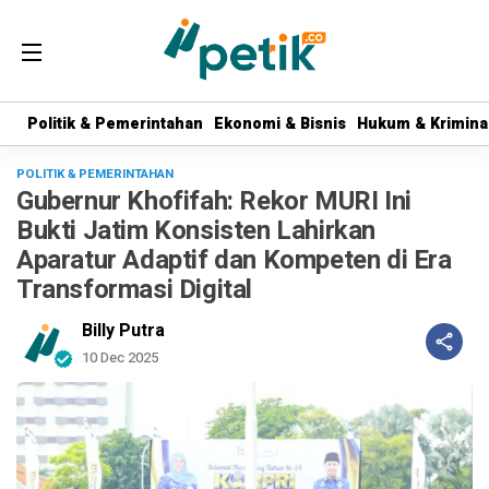
Politik & Pemerintahan
Politik & Pemerintahan
Ekonomi & Bisnis
Ekonomi & Bisnis
Hukum & Krimina
Hukum & Krimina
POLITIK & PEMERINTAHAN
Gubernur Khofifah: Rekor MURI Ini
Bukti Jatim Konsisten Lahirkan
Aparatur Adaptif dan Kompeten di Era
Transformasi Digital
Billy Putra
10 Dec 2025