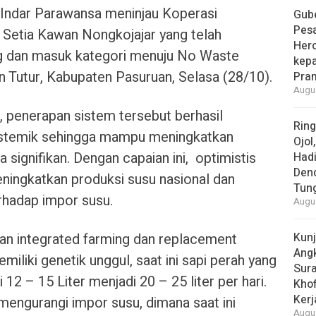
 Indar Parawansa meninjau Koperasi
Gube
Pes
Setia Kawan Nongkojajar yang telah
Her
g dan masuk kategori menuju No Waste
kepa
 Tutur, Kabupaten Pasuruan, Selasa (28/10).
Pra
Augus
 penerapan sistem tersebut berhasil
Rin
sistemik sehingga mampu meningkatkan
Ojol
 signifikan. Dengan capaian ini, optimistis
Had
Den
ningkatkan produksi susu nasional dan
Tun
rhadap impor susu.
Augus
kan integrated farming dan replacement
Kun
Ang
miliki genetik unggul, saat ini sapi perah yang
Sur
12 – 15 Liter menjadi 20 – 25 liter per hari.
Khof
Kerj
mengurangi impor susu, dimana saat ini
Augus