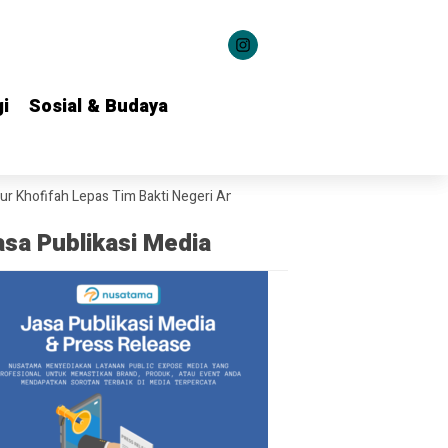
i
i
Sosial & Budaya
Sosial & Budaya
fah Lepas Tim Bakti Negeri Anak Bangsa Salurkan Bantuan ke 22 Daerah
asa Publikasi Media