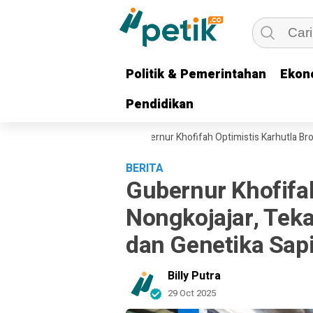
Politik & Pemerintahan
Politik & Pemerintahan
Ekon
Ekon
Pendidikan
Pendidikan
 Bombing Dikerahkan, Gubernur Khofifah Optimistis Karhutla Bromo Seg
BERITA
Gubernur Khofifa
Nongkojajar, Teka
dan Genetika Sap
Billy Putra
29 Oct 2025