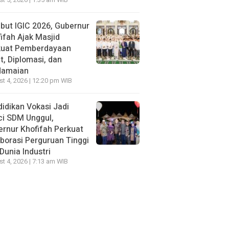
t 5, 2026 | 1:35 am WIB
ut IGIC 2026, Gubernur
ifah Ajak Masjid
kuat Pemberdayaan
, Diplomasi, dan
damaian
t 4, 2026 | 12:20 pm WIB
idikan Vokasi Jadi
ci SDM Unggul,
rnur Khofifah Perkuat
borasi Perguruan Tinggi
Dunia Industri
t 4, 2026 | 7:13 am WIB