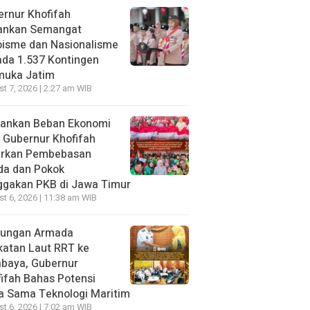
rnur Khofifah
ankan Semangat
oisme dan Nasionalisme
da 1.537 Kontingen
muka Jatim
t 7, 2026 | 2:27 am WIB
gankan Beban Ekonomi
, Gubernur Khofifah
irkan Pembebasan
da dan Pokok
ggakan PKB di Jawa Timur
t 6, 2026 | 11:38 am WIB
jungan Armada
katan Laut RRT ke
abaya, Gubernur
ifah Bahas Potensi
a Sama Teknologi Maritim
t 6, 2026 | 7:02 am WIB