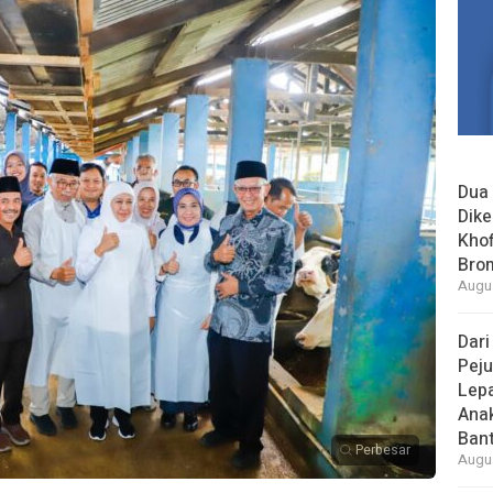
Dua 
Dike
Khof
Bro
Augus
Dari
Peju
Lepa
Ana
Bant
Perbesar
Augus