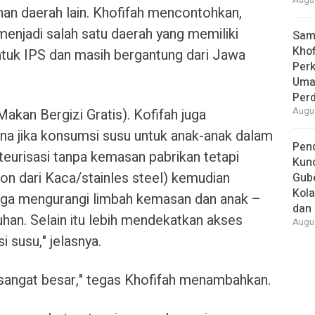
Augus
an daerah lain. Khofifah mencontohkan,
enjadi salah satu daerah yang memiliki
Samb
Khof
ntuk IPS dan masih bergantung dari Jawa
Per
Umat
Per
akan Bergizi Gratis). Kofifah juga
Augus
 jika konsumsi susu untuk anak-anak dalam
Pend
urisasi tanpa kemasan pabrikan tetapi
Kun
on dari Kaca/stainles steel) kemudian
Gube
Kola
ga mengurangi limbah kemasan dan anak –
dan 
han. Selain itu lebih mendekatkan akses
Augus
i susu," jelasnya.
r sangat besar," tegas Khofifah menambahkan.