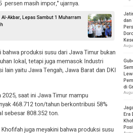
5 persen masih impor," ujarnya.
Jat
d Al-Akbar, Lepas Sambut 1 Muharram
dan 
ah
Pers
Dor
Kes
Augus
ini bahwa produksi susu dari Jawa Timur bukan
an lokal, tetapi juga memasok Industri
Gube
Sem
i lain yaitu Jawa Tengah, Jawa Barat dan DKI
Lew
Pem
di G
Augus
n 2025, saat ini Jawa Timur mampu
yak 468.712 ton/tahun berkontribusi 58%
Jaga
al sebesar 808.352 ton.
Era 
Khof
Posi
 Khofifah juga meyakini bahwa produksi susu