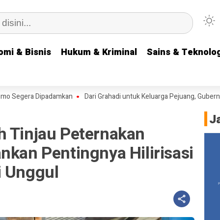
omi & Bisnis
omi & Bisnis
Hukum & Kriminal
Hukum & Kriminal
Sains & Teknolog
Sains & Teknolog
era Dipadamkan
Dari Grahadi untuk Keluarga Pejuang, Gubernur Khofi
J
h Tinjau Peternakan
nkan Pentingnya Hilirisasi
i Unggul