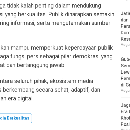
 juga tidak kalah penting dalam mendukung
i yang berkualitas. Publik diharapkan semakin
Jat
dan 
aring informasi, serta mengutamakan sumber
Pers
Dor
Kes
Augus
rapkan mampu memperkuat kepercayaan publik
aga fungsi pers sebagai pilar demokrasi yang
Gube
rat dan bertanggung jawab.
Sem
Lew
Pem
ntara seluruh pihak, ekosistem media
di G
s berkembang secara sehat, adaptif, dan
Augus
n era digital.
Jaga
Era 
Khof
dia Berkualitas
Posi