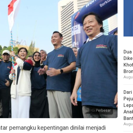
Dua 
Dike
Khof
Bro
Augus
Dari
Peju
Lepa
Perbesar
Ana
Bant
Augus
tar pemangku kepentingan dinilai menjadi