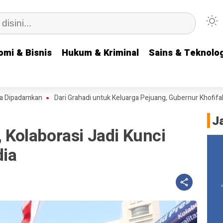
omi & Bisnis
omi & Bisnis
Hukum & Kriminal
Hukum & Kriminal
Sains & Teknolog
Sains & Teknolog
adamkan
Dari Grahadi untuk Keluarga Pejuang, Gubernur Khofifah Lep
J
, Kolaborasi Jadi Kunci
dia