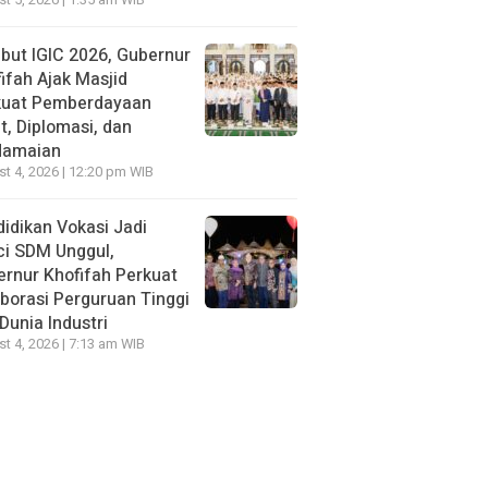
t 5, 2026 | 1:35 am WIB
ut IGIC 2026, Gubernur
ifah Ajak Masjid
kuat Pemberdayaan
, Diplomasi, dan
damaian
t 4, 2026 | 12:20 pm WIB
idikan Vokasi Jadi
ci SDM Unggul,
rnur Khofifah Perkuat
borasi Perguruan Tinggi
Dunia Industri
t 4, 2026 | 7:13 am WIB