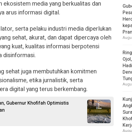
 ekosistem media yang berkualitas dan
Gube
a arus informasi digital.
Pes
Her
kepa
lator, serta pelaku industri media diperlukan
Pra
ang sehat, akurat, dan dapat dipercaya oleh
Augus
ang kuat, kualitas informasi berpotensi
Rin
disinformasi.
Ojol
Had
yang sehat juga membutuhkan komitmen
Den
Tun
nalisme, etika jurnalistik, serta
Augus
 era digital yang terus berkembang.
Kun
n, Gubernur Khofifah Optimistis
Ang
an
Sur
Khof
Kerj
Augus