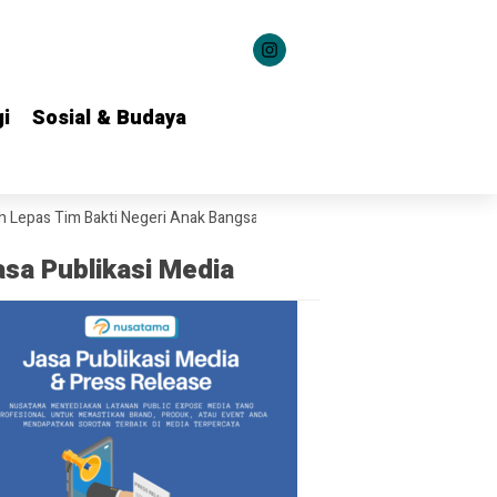
i
i
Sosial & Budaya
Sosial & Budaya
as Tim Bakti Negeri Anak Bangsa Salurkan Bantuan ke 22 Daerah
Guber
asa Publikasi Media