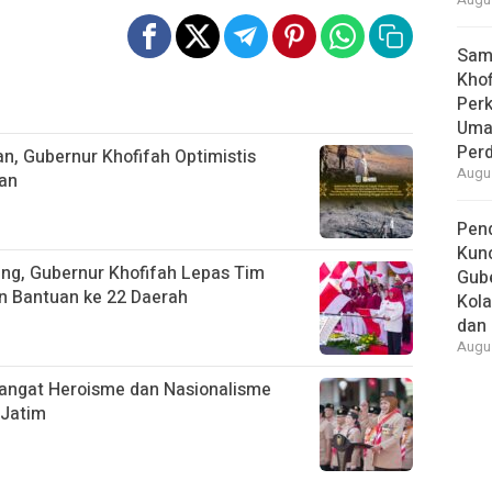
Augus
Samb
Khof
Per
Umat
Per
n, Gubernur Khofifah Optimistis
Augus
an
Pend
Kun
ang, Gubernur Khofifah Lepas Tim
Gube
an Bantuan ke 22 Daerah
Kola
dan 
Augus
angat Heroisme dan Nasionalisme
 Jatim