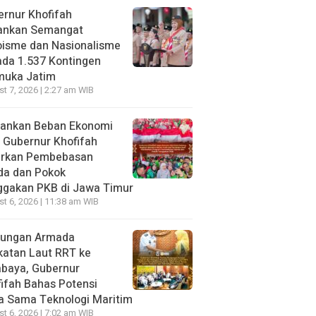
rnur Khofifah
ankan Semangat
oisme dan Nasionalisme
da 1.537 Kontingen
muka Jatim
t 7, 2026 | 2:27 am WIB
gankan Beban Ekonomi
, Gubernur Khofifah
irkan Pembebasan
da dan Pokok
ggakan PKB di Jawa Timur
t 6, 2026 | 11:38 am WIB
jungan Armada
katan Laut RRT ke
abaya, Gubernur
ifah Bahas Potensi
a Sama Teknologi Maritim
t 6, 2026 | 7:02 am WIB