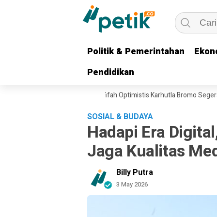
Politik & Pemerintahan
Politik & Pemerintahan
Ekon
Ekon
Pendidikan
Pendidikan
g Dikerahkan, Gubernur Khofifah Optimistis Karhutla Bromo Segera Dip
SOSIAL & BUDAYA
Hadapi Era Digital
Jaga Kualitas Me
Billy Putra
3 May 2026