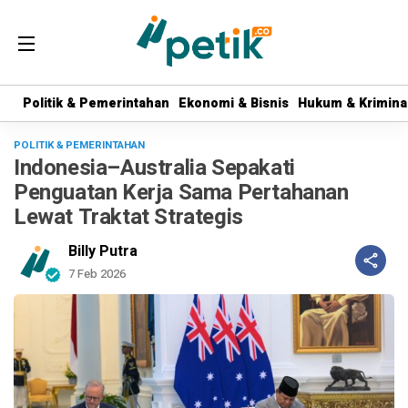
Politik & Pemerintahan
Politik & Pemerintahan
Ekonomi & Bisnis
Ekonomi & Bisnis
Hukum & Krimina
Hukum & Krimina
POLITIK & PEMERINTAHAN
Indonesia–Australia Sepakati
Penguatan Kerja Sama Pertahanan
Lewat Traktat Strategis
Billy Putra
7 Feb 2026