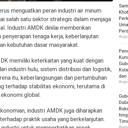
Samb
rus menguatkan peran industri air minum
Khof
 salah satu sektor strategis dalam menjaga
Per
Umat
al. Industri AMDK dinilai memberikan
Per
am penyerapan tenaga kerja, keberlanjutan
Augus
an kebutuhan dasar masyarakat.
Pend
Kun
MDK memiliki keterkaitan yang kuat dengan
Gube
ri industri hulu, sistem distribusi dan logistik,
Kola
dan 
rena itu, keberlangsungan dan pertumbuhan
Augus
ng terhadap stabilitas ekonomi, terutama di
 ekonomi global.
Gube
Dube
Buk
rekonomian, industri AMDK juga diharapkan
hing
erhadap praktik usaha yang berkelanjutan.
Tim
industri untuk memperhatikan aspek
Augus