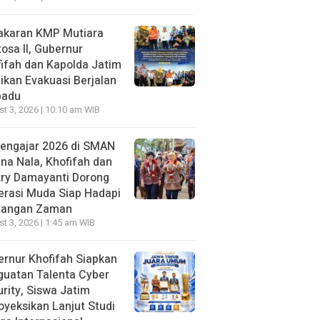
akaran KMP Mutiara
osa II, Gubernur
ifah dan Kapolda Jatim
ikan Evakuasi Berjalan
padu
t 3, 2026 | 10:10 am WIB
Mengajar 2026 di SMAN
na Nala, Khofifah dan
try Damayanti Dorong
erasi Muda Siap Hadapi
tangan Zaman
t 3, 2026 | 1:45 am WIB
rnur Khofifah Siapkan
guatan Talenta Cyber
rity, Siswa Jatim
oyeksikan Lanjut Studi