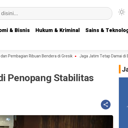
omi & Bisnis
omi & Bisnis
Hukum & Kriminal
Hukum & Kriminal
Sains & Teknolog
Sains & Teknolog
bagian Ribuan Bendera di Gresik
Jaga Jatim Tetap Damai di Era Digi
J
i Penopang Stabilitas
l