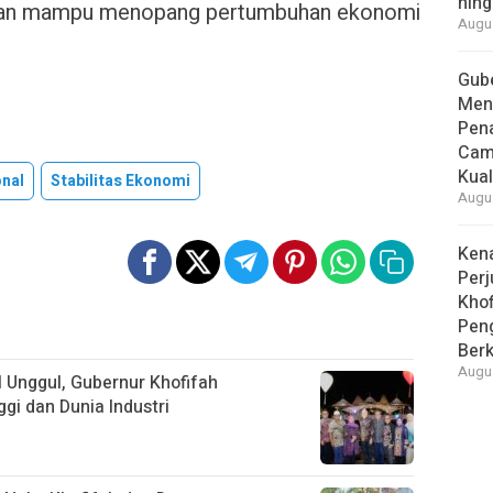
hing
arapkan mampu menopang pertumbuhan ekonomi
Augus
Gube
Men
Pen
Cam
Kual
nal
Stabilitas Ekonomi
Augus
Ken
Perj
Khof
Pen
Berk
Augus
 Unggul, Gubernur Khofifah
gi dan Dunia Industri