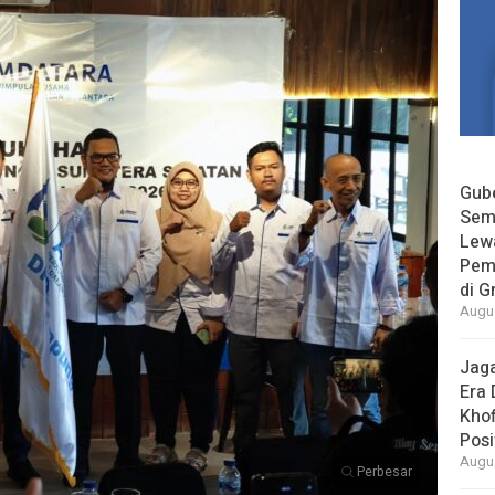
Gube
Sem
Lew
Pem
di G
Augus
Jaga
Era 
Khof
Posi
Augus
Perbesar