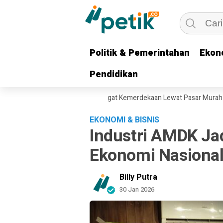
Politik & Pemerintahan
Politik & Pemerintahan
Ekon
Ekon
Pendidikan
Pendidikan
ur Khofifah Perkuat Semangat Kemerdekaan Lewat Pasar Murah dan Pem
EKONOMI & BISNIS
Industri AMDK Jad
Ekonomi Nasiona
Billy Putra
30 Jan 2026