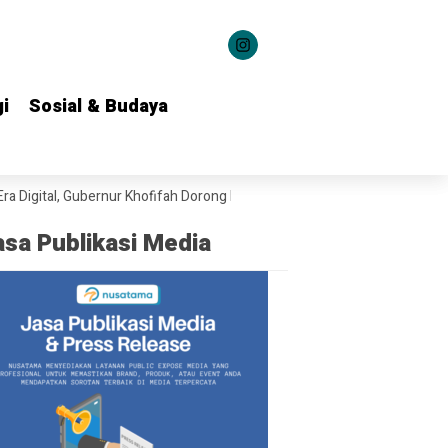
i
i
Sosial & Budaya
Sosial & Budaya
tal, Gubernur Khofifah Dorong Budaya Positif di Ruang Siber
Sambut I
asa Publikasi Media