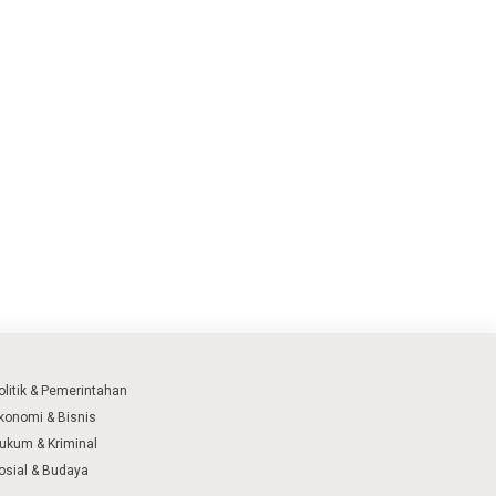
olitik & Pemerintahan
konomi & Bisnis
ukum & Kriminal
osial & Budaya