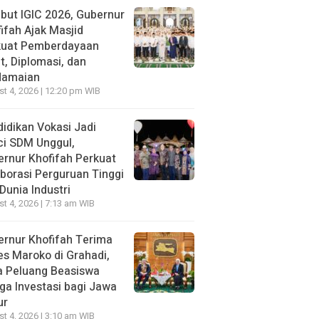
ut IGIC 2026, Gubernur
ifah Ajak Masjid
kuat Pemberdayaan
, Diplomasi, dan
damaian
t 4, 2026 | 12:20 pm WIB
idikan Vokasi Jadi
ci SDM Unggul,
rnur Khofifah Perkuat
borasi Perguruan Tinggi
Dunia Industri
t 4, 2026 | 7:13 am WIB
rnur Khofifah Terima
s Maroko di Grahadi,
a Peluang Beasiswa
ga Investasi bagi Jawa
ur
t 4, 2026 | 3:10 am WIB