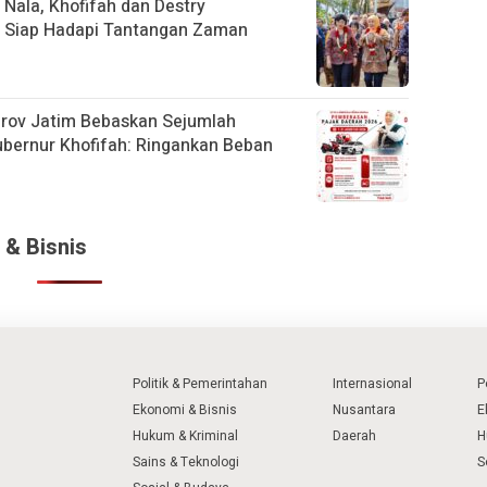
Nala, Khofifah dan Destry
 Siap Hadapi Tantangan Zaman
rov Jatim Bebaskan Sejumlah
Gubernur Khofifah: Ringankan Beban
 & Bisnis
Politik & Pemerintahan
Internasional
P
Ekonomi & Bisnis
Nusantara
E
Hukum & Kriminal
Daerah
H
Sains & Teknologi
S