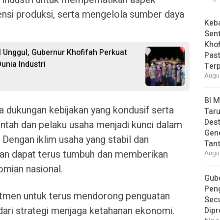
ensi produksi, serta mengelola sumber daya
Keb
Sent
Khof
 Unggul, Gubernur Khofifah Perkuat
Past
unia Industri
Ter
Augus
BI 
dukungan kebijakan yang kondusif serta
Taru
Des
intah dan pelaku usaha menjadi kunci dalam
Gen
 Dengan iklim usaha yang stabil dan
Tan
pkan dapat terus tumbuh dan memberikan
Augus
omian nasional.
Gube
Pen
itmen untuk terus mendorong penguatan
Secu
dari strategi menjaga ketahanan ekonomi.
Dipr