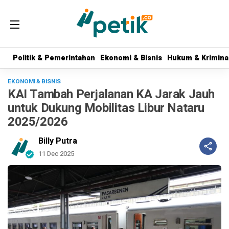
Politik & Pemerintahan
Politik & Pemerintahan
Ekonomi & Bisnis
Ekonomi & Bisnis
Hukum & Krimina
Hukum & Krimina
EKONOMI & BISNIS
KAI Tambah Perjalanan KA Jarak Jauh
untuk Dukung Mobilitas Libur Nataru
2025/2026
Billy Putra
11 Dec 2025