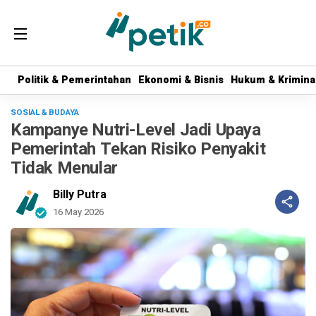
Politik & Pemerintahan
Politik & Pemerintahan
Ekonomi & Bisnis
Ekonomi & Bisnis
Hukum & Krimina
Hukum & Krimina
SOSIAL & BUDAYA
Kampanye Nutri-Level Jadi Upaya
Pemerintah Tekan Risiko Penyakit
Tidak Menular
Billy Putra
16 May 2026