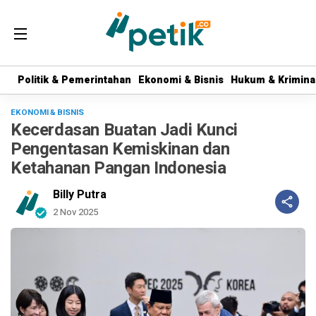
Politik & Pemerintahan
Politik & Pemerintahan
Ekonomi & Bisnis
Ekonomi & Bisnis
Hukum & Krimina
Hukum & Krimina
EKONOMI & BISNIS
Kecerdasan Buatan Jadi Kunci
Pengentasan Kemiskinan dan
Ketahanan Pangan Indonesia
Billy Putra
2 Nov 2025