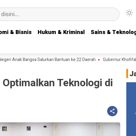
omi & Bisnis
omi & Bisnis
Hukum & Kriminal
Hukum & Kriminal
Sains & Teknolog
Sains & Teknolog
i Anak Bangsa Salurkan Bantuan ke 22 Daerah
Gubernur Khofifah Pesa
J
Optimalkan Teknologi di