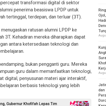
rcepat transformasi digital di sektor
 alumni penerima beasiswa LPDP untuk
Rin
Ojol
h tertinggal, terdepan, dan terluar (3T).
Had
Den
n menugaskan ratusan alumni LPDP ke
Tun
Augus
rah 3T. Kehadiran mereka diharapkan dapat
an antara ketersediaan teknologi dan
Kun
mbelajaran.
Ang
Sur
Khof
pendamping, bukan pengganti guru. Mereka
Kerj
puan guru dalam memanfaatkan teknologi,
Augus
 digital, penyusunan materi ajar interaktif,
lajaran berbasis teknologi yang lebih
Jat
dan 
Pers
Dor
ang, Gubernur Khofifah Lepas Tim
Kes