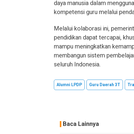
daya manusia dalam menggunaka
kompetensi guru melalui penda
Melalui kolaborasi ini, pemerin
pendidikan dapat tercapai, khu
mampu meningkatkan kemampuan
membangun sistem pembelajara
seluruh Indonesia.
Alumni LPDP
Guru Daerah 3T
Tra
Baca Lainnya