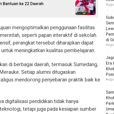
an Bantuan ke 22 Daerah
Augus
Gube
Sem
ertujuan mengoptimalkan penggunaan fasilitas
Lew
Pem
merintah, seperti papan interaktif di sekolah.
di G
nsif, perangkat tersebut diharapkan dapat
Augus
untuk meningkatkan kualitas pembelajaran.
Jaga
Era 
ukan di berbagai daerah, termasuk Sumedang,
Khof
Merauke. Setiap alumni ditugaskan
Posi
aligus mendorong penyebaran praktik baik ke
Augus
Samb
Khof
digitalisasi pendidikan tidak hanya
Per
teknologi, tetapi juga pada kesiapan sumber
Umat