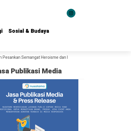
i
i
Sosial & Budaya
Sosial & Budaya
nkan Semangat Heroisme dan Nasionalisme kepada 1.537 Kontingen Pra
asa Publikasi Media