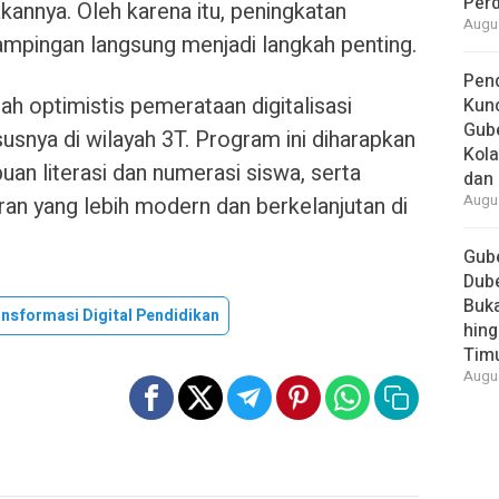
Per
nnya. Oleh karena itu, peningkatan
Augus
mpingan langsung menjadi langkah penting.
Pend
tah optimistis pemerataan digitalisasi
Kun
Gube
susnya di wilayah 3T. Program ini diharapkan
Kola
 literasi dan numerasi siswa, serta
dan 
n yang lebih modern dan berkelanjutan di
Augus
Gube
Dube
Buk
nsformasi Digital Pendidikan
hing
Tim
Augus