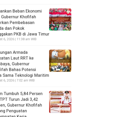
gankan Beban Ekonomi
, Gubernur Khofifah
irkan Pembebasan
da dan Pokok
ggakan PKB di Jawa Timur
t 6, 2026 | 11:38 am WIB
jungan Armada
katan Laut RRT ke
abaya, Gubernur
ifah Bahas Potensi
a Sama Teknologi Maritim
t 6, 2026 | 7:02 am WIB
im Tumbuh 5,84 Persen
TPT Turun Jadi 3,42
en, Gubernur Khofifah
ong Penguatan
empatan Kerja