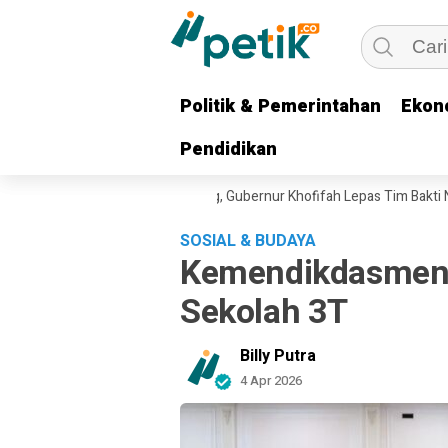
Politik & Pemerintahan
Politik & Pemerintahan
Ekon
Ekon
Pendidikan
Pendidikan
ahadi untuk Keluarga Pejuang, Gubernur Khofifah Lepas Tim Bakti Neger
SOSIAL & BUDAYA
Kemendikdasmen 
Sekolah 3T
Billy Putra
4 Apr 2026