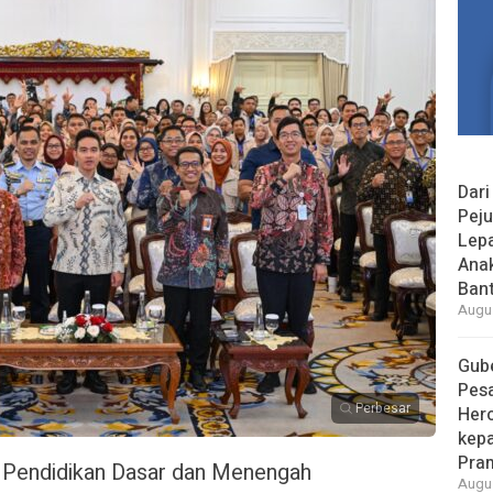
Dari
Peju
Lepa
Ana
Bant
Augus
Gube
Pes
Perbesar
Her
kepa
Pra
 Pendidikan Dasar dan Menengah
Augus