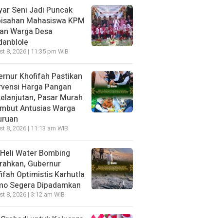
ar Seni Jadi Puncak
pisahan Mahasiswa KPM
dan Warga Desa
danblole
t 8, 2026 | 11:35 pm WIB
rnur Khofifah Pastikan
rvensi Harga Pangan
elanjutan, Pasar Murah
ambut Antusias Warga
uruan
t 8, 2026 | 11:13 am WIB
Heli Water Bombing
rahkan, Gubernur
ifah Optimistis Karhutla
mo Segera Dipadamkan
t 8, 2026 | 3:12 am WIB