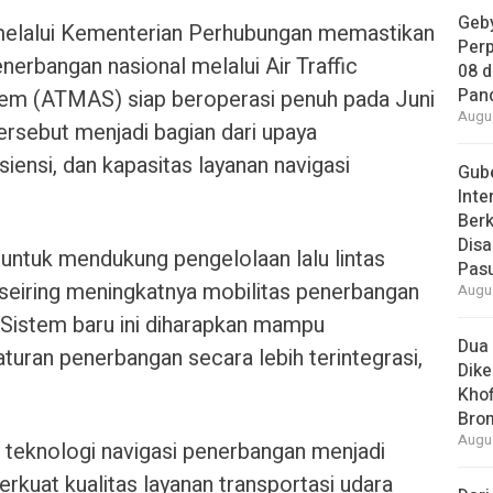
Geby
elalui Kementerian Perhubungan memastikan
Per
nerbangan nasional melalui Air Traffic
08 
Pan
m (ATMAS) siap beroperasi penuh pada Juni
Augus
rsebut menjadi bagian dari upaya
iensi, dan kapasitas layanan navigasi
Gube
Inte
Berk
Dis
ntuk mendukung pengelolaan lalu lintas
Pas
seiring meningkatnya mobilitas penerbangan
Augus
. Sistem baru ini diharapkan mampu
Dua 
uran penerbangan secara lebih terintegrasi,
Dike
Khof
Bro
Augus
teknologi navigasi penerbangan menjadi
kuat kualitas layanan transportasi udara