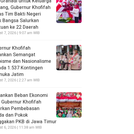
 Grahadi untuk Keluarga
ang, Gubernur Khofifah
s Tim Bakti Negeri
k Bangsa Salurkan
uan ke 22 Daerah
t 7, 2026 | 9:07 am WIB
rnur Khofifah
ankan Semangat
oisme dan Nasionalisme
da 1.537 Kontingen
muka Jatim
t 7, 2026 | 2:27 am WIB
gankan Beban Ekonomi
, Gubernur Khofifah
irkan Pembebasan
da dan Pokok
ggakan PKB di Jawa Timur
t 6, 2026 | 11:38 am WIB