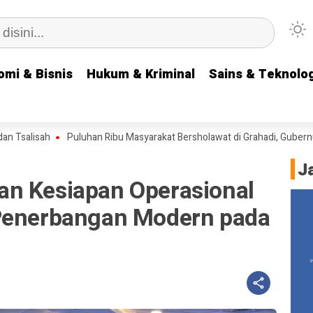
omi & Bisnis
omi & Bisnis
Hukum & Kriminal
Hukum & Kriminal
Sains & Teknolog
Sains & Teknolog
lisah
Puluhan Ribu Masyarakat Bersholawat di Grahadi, Gubernur Khofi
J
n Kesiapan Operasional
 Penerbangan Modern pada