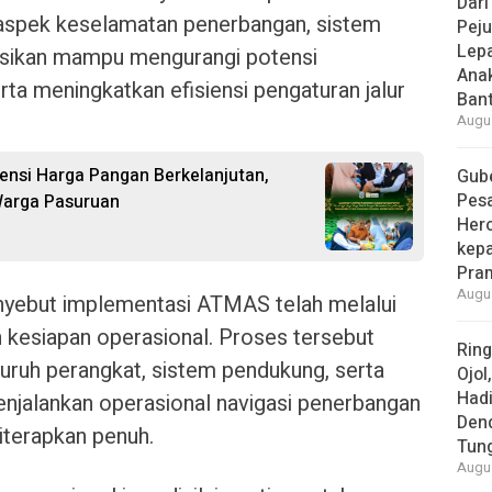
Dari
 aspek keselamatan penerbangan, sistem
Peju
Lepa
ksikan mampu mengurangi potensi
Ana
ta meningkatkan efisiensi pengaturan jalur
Bant
Augus
vensi Harga Pangan Berkelanjutan,
Gube
Pes
Warga Pasuruan
Her
kepa
Pra
Augus
yebut implementasi ATMAS telah melalui
n kesiapan operasional. Proses tersebut
Rin
uruh perangkat, sistem pendukung, serta
Ojol
Had
njalankan operasional navigasi penerbangan
Den
iterapkan penuh.
Tun
Augus