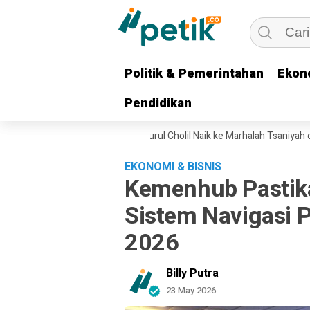
Politik & Pemerintahan
Politik & Pemerintahan
Ekon
Ekon
Pendidikan
Pendidikan
fifah Dorong Ma’had Aly Nurul Cholil Naik ke Marhalah Tsaniyah dan Tsa
EKONOMI & BISNIS
Kemenhub Pastika
Sistem Navigasi
2026
Billy Putra
23 May 2026