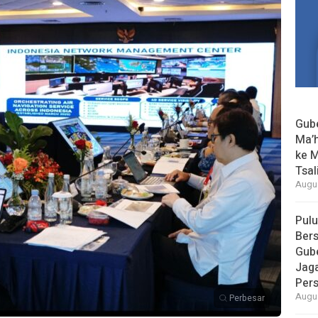
Gube
Ma’h
ke M
Tsal
Augus
Pul
Bers
Gube
Jaga
Per
Augus
Perbesar