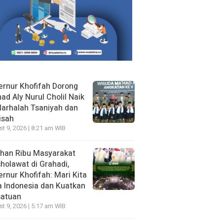
rnur Khofifah Dorong
ad Aly Nurul Cholil Naik
arhalah Tsaniyah dan
isah
t 9, 2026 | 8:21 am WIB
uhan Ribu Masyarakat
holawat di Grahadi,
rnur Khofifah: Mari Kita
 Indonesia dan Kuatkan
satuan
t 9, 2026 | 5:17 am WIB