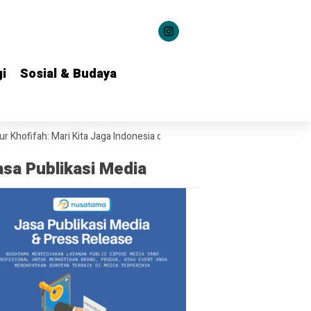
i
i
Sosial & Budaya
Sosial & Budaya
fah: Mari Kita Jaga Indonesia dan Kuatkan Persatuan
Gebyar Seni Ja
asa Publikasi Media