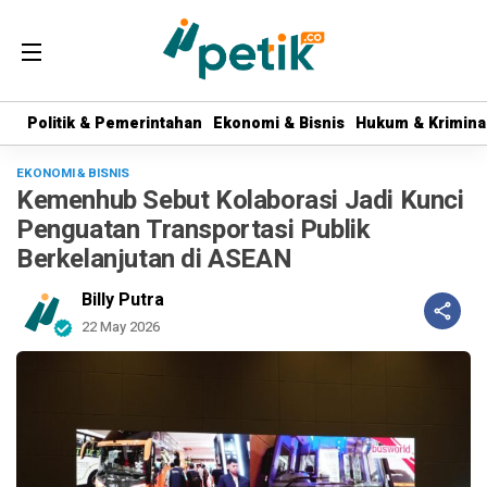
Politik & Pemerintahan
Politik & Pemerintahan
Ekonomi & Bisnis
Ekonomi & Bisnis
Hukum & Krimina
Hukum & Krimina
EKONOMI & BISNIS
Kemenhub Sebut Kolaborasi Jadi Kunci
Penguatan Transportasi Publik
Berkelanjutan di ASEAN
Billy Putra
22 May 2026