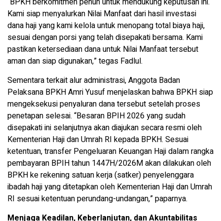
“BPKH berkomitmen penuh untuk mendukung keputusan ini.
Kami siap menyalurkan Nilai Manfaat dari hasil investasi
dana haji yang kami kelola untuk menopang total biaya haji,
sesuai dengan porsi yang telah disepakati bersama. Kami
pastikan ketersediaan dana untuk Nilai Manfaat tersebut
aman dan siap digunakan,” tegas Fadlul.
Sementara terkait alur administrasi, Anggota Badan
Pelaksana BPKH Amri Yusuf menjelaskan bahwa BPKH siap
mengeksekusi penyaluran dana tersebut setelah proses
penetapan selesai. “Besaran BPIH 2026 yang sudah
disepakati ini selanjutnya akan diajukan secara resmi oleh
Kementerian Haji dan Umrah RI kepada BPKH. Sesuai
ketentuan, transfer Pengeluaran Keuangan Haji dalam rangka
pembayaran BPIH tahun 1447H/2026M akan dilakukan oleh
BPKH ke rekening satuan kerja (satker) penyelenggara
ibadah haji yang ditetapkan oleh Kementerian Haji dan Umrah
RI sesuai ketentuan perundang-undangan,” paparnya.
Menjaga Keadilan, Keberlanjutan, dan Akuntabilitas