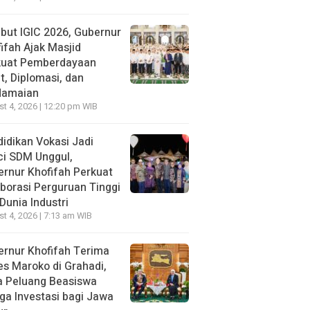
ut IGIC 2026, Gubernur
ifah Ajak Masjid
kuat Pemberdayaan
, Diplomasi, dan
damaian
t 4, 2026 | 12:20 pm WIB
idikan Vokasi Jadi
ci SDM Unggul,
rnur Khofifah Perkuat
borasi Perguruan Tinggi
Dunia Industri
t 4, 2026 | 7:13 am WIB
rnur Khofifah Terima
s Maroko di Grahadi,
a Peluang Beasiswa
ga Investasi bagi Jawa