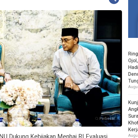
Rin
Ojol
Had
Den
Tun
Augus
Kun
Ang
Sur
Perbesar
Khof
Kerj
U Dukung Kebijakan Menhaj RI Evaluasi
Augus