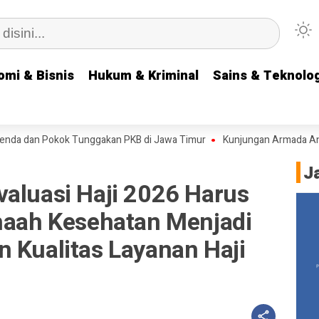
omi & Bisnis
omi & Bisnis
Hukum & Kriminal
Hukum & Kriminal
Sains & Teknolog
Sains & Teknolog
 Pokok Tunggakan PKB di Jawa Timur
Kunjungan Armada Angkatan Lau
J
valuasi Haji 2026 Harus
thaah Kesehatan Menjadi
 Kualitas Layanan Haji