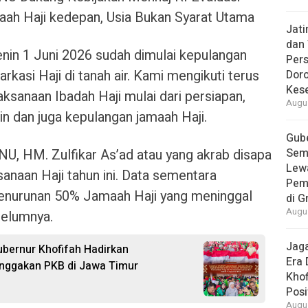
haah Haji kedepan, Usia Bukan Syarat Utama
Jat
dan 
enin 1 Juni 2026 sudah dimulai kepulangan
Pers
rkasi Haji di tanah air. Kami mengikuti terus
Dor
Kes
sanaan Ibadah Haji mulai dari persiapan,
Augus
in dan juga kepulangan jamaah Haji.
Gube
, HM. Zulfikar As’ad atau yang akrab disapa
Sem
Lew
anaan Haji tahun ini. Data sementara
Pem
enurunan 50% Jamaah Haji yang meninggal
di G
Augus
belumnya.
Jaga
ubernur Khofifah Hadirkan
Era 
nggakan PKB di Jawa Timur
Khof
Posi
Augus