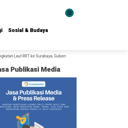
i
i
Sosial & Budaya
Sosial & Budaya
t RRT ke Surabaya, Gubernur Khofifah Bahas Potensi Kerja Sama Tekno
asa Publikasi Media