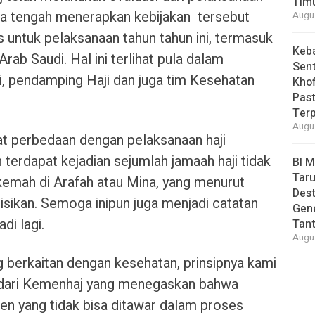
Tim
uga tengah menerapkan kebijakan tersebut
Augus
s untuk pelaksanaan tahun tahun ini, termasuk
Keb
ab Saudi. Hal ini terlihat pula dalam
Sent
i, pendamping Haji dan juga tim Kesehatan
Khof
Past
Ter
Augus
t perbedaan dengan pelaksanaan haji
terdapat kejadian sejumlah jamaah haji tidak
BI 
Taru
emah di Arafah atau Mina, yang menurut
Des
sikan. Semoga inipun juga menjadi catatan
Gen
di lagi.
Tan
Augus
ng berkaitan dengan kesehatan, prinsipnya kami
dari Kemenhaj yang menegaskan bahwa
en yang tidak bisa ditawar dalam proses