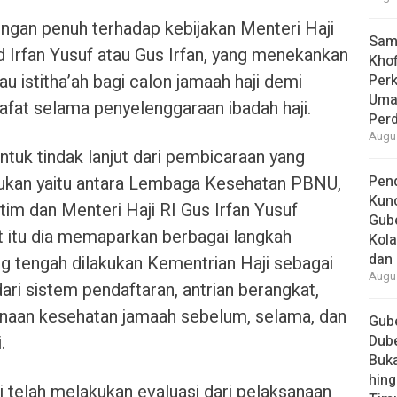
gan penuh terhadap kebijakan Menteri Haji
Samb
rfan Yusuf atau Gus Irfan, yang menekankan
Khof
u istitha’ah bagi calon jamaah haji demi
Per
Umat
at selama penyelenggaraan ibadah haji.
Per
Augus
ntuk tindak lanjut dari pembicaraan yang
kukan yaitu antara Lembaga Kesehatan PBNU,
Pend
Kun
 dan Menteri Haji RI Gus Irfan Yusuf
Gube
t itu dia memaparkan berbagai langkah
Kola
dan 
g tengah dilakukan Kementrian Haji sebagai
Augus
ari sistem pendaftaran, antrian berangkat,
naan kesehatan jamaah sebelum, selama, dan
Gube
.
Dube
Buk
hing
telah melakukan evaluasi dari pelaksanaan