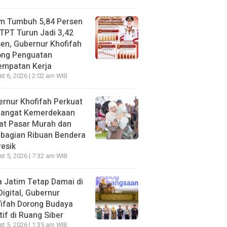
im Tumbuh 5,84 Persen
TPT Turun Jadi 3,42
en, Gubernur Khofifah
ong Penguatan
empatan Kerja
t 6, 2026 | 2:02 am WIB
rnur Khofifah Perkuat
angat Kemerdekaan
at Pasar Murah dan
bagian Ribuan Bendera
resik
t 5, 2026 | 7:32 am WIB
 Jatim Tetap Damai di
Digital, Gubernur
ifah Dorong Budaya
tif di Ruang Siber
t 5, 2026 | 1:35 am WIB