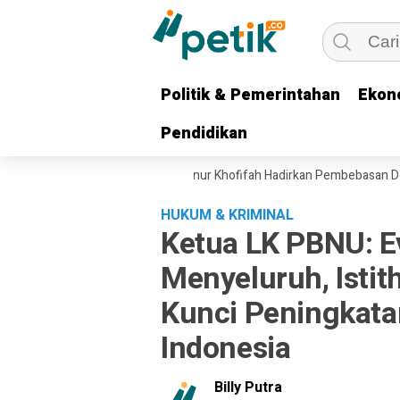
Politik & Pemerintahan
Politik & Pemerintahan
Ekon
Ekon
Pendidikan
Pendidikan
eban Ekonomi Ojol, Gubernur Khofifah Hadirkan Pembebasan Denda dan
HUKUM & KRIMINAL
Ketua LK PBNU: E
Menyeluruh, Isti
Kunci Peningkatan
Indonesia
Billy Putra