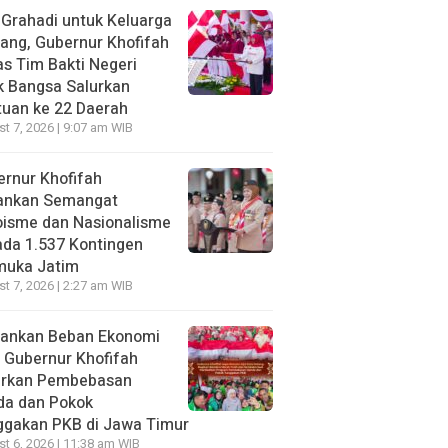
 Grahadi untuk Keluarga
ang, Gubernur Khofifah
s Tim Bakti Negeri
k Bangsa Salurkan
uan ke 22 Daerah
t 7, 2026 | 9:07 am WIB
rnur Khofifah
ankan Semangat
oisme dan Nasionalisme
da 1.537 Kontingen
muka Jatim
t 7, 2026 | 2:27 am WIB
gankan Beban Ekonomi
, Gubernur Khofifah
irkan Pembebasan
da dan Pokok
ggakan PKB di Jawa Timur
t 6, 2026 | 11:38 am WIB