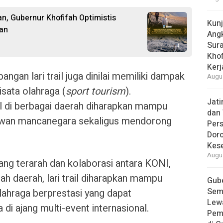
n, Gubernur Khofifah Optimistis
Kun
an
Ang
Sur
Khof
Kerj
ngan lari trail juga dinilai memiliki dampak
Augus
isata olahraga (
sport tourism
).
Jat
il di berbagai daerah diharapkan mampu
dan 
tawan mancanegara sekaligus mendorong
Pers
Dor
Kes
Augus
ng terarah dan kolaborasi antara KONI,
tah daerah, lari trail diharapkan mampu
Gube
Sem
ahraga berprestasi yang dapat
Lew
i ajang multi-event internasional.
Pem