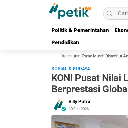
Politik & Pemerintahan
Politik & Pemerintahan
Ekon
Ekon
Pendidikan
Pendidikan
 Intervensi Harga Pangan Berkelanjutan, Pasar Murah Disambut Antusia
SOSIAL & BUDAYA
KONI Pusat Nilai L
Berprestasi Globa
Billy Putra
10 Feb 2026