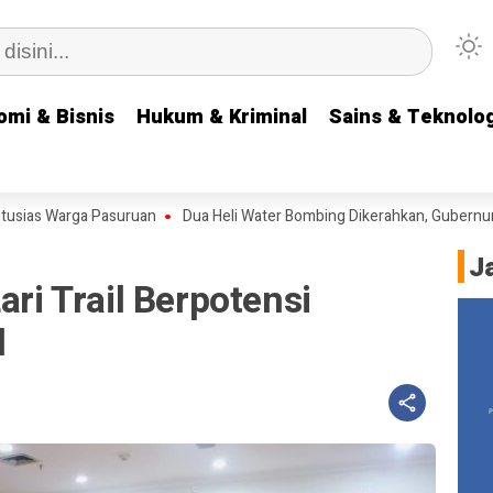
omi & Bisnis
omi & Bisnis
Hukum & Kriminal
Hukum & Kriminal
Sains & Teknolog
Sains & Teknolog
s Warga Pasuruan
Dua Heli Water Bombing Dikerahkan, Gubernur Khof
J
ari Trail Berpotensi
l