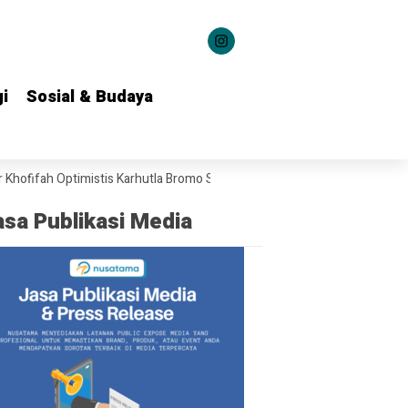
i
i
Sosial & Budaya
Sosial & Budaya
ifah Optimistis Karhutla Bromo Segera Dipadamkan
Dari Grahadi untu
asa Publikasi Media