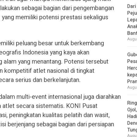
Dari
 dilakukan sebagai bagian dari pengembangan
Peju
yang memiliki potensi prestasi sekaligus
Lepa
Ana
Bant
Augus
memiliki peluang besar untuk berkembang
eografis Indonesia yang kaya akan
Gube
g alam yang menantang. Potensi tersebut
Pes
Her
 kompetitif atlet nasional di tingkat
kepa
secara serius dan berkelanjutan.
Pra
Augus
dalam multi-event internasional juga diarahkan
Rin
atlet secara sistematis. KONI Pusat
Ojol
, peningkatan kualitas pelatih dan wasit,
Had
Den
i berjenjang sebagai bagian dari persiapan
Tun
Augus