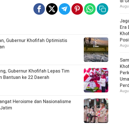
di G
Augus
Jaga
Era 
Khof
Posi
n, Gubernur Khofifah Optimistis
Augus
an
Samb
Khof
ang, Gubernur Khofifah Lepas Tim
Per
an Bantuan ke 22 Daerah
Umat
Per
Augus
angat Heroisme dan Nasionalisme
 Jatim