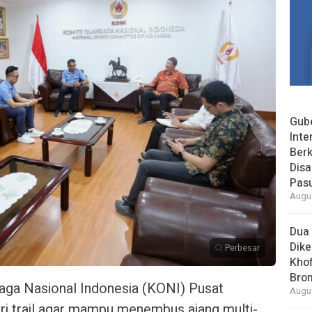
Gube
Inte
Berk
Dis
Pas
Augus
Dua 
Dike
Perbesar
Khof
Bro
aga Nasional Indonesia (KONI) Pusat
Augus
ri trail agar mampu menembus ajang multi-