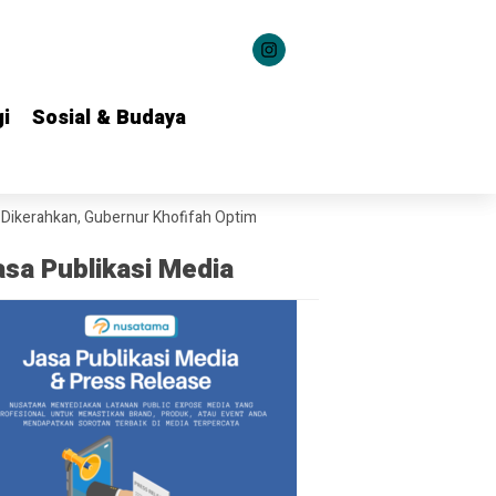
i
i
Sosial & Budaya
Sosial & Budaya
hkan, Gubernur Khofifah Optimistis Karhutla Bromo Segera Dipadamkan
asa Publikasi Media