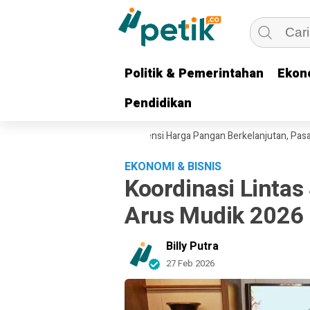
Politik & Pemerintahan
Politik & Pemerintahan
Ekon
Ekon
Pendidikan
Pendidikan
ur Khofifah Pastikan Intervensi Harga Pangan Berkelanjutan, Pasar Mur
EKONOMI & BISNIS
Koordinasi Lintas
Arus Mudik 2026
Billy Putra
27 Feb 2026