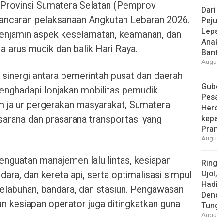
 Provinsi Sumatera Selatan (Pemprov
Dari
ancaran pelaksanaan Angkutan Lebaran 2026.
Peju
Lepa
 menjamin aspek keselamatan, keamanan, dan
Ana
arus mudik dan balik Hari Raya.
Bant
Augus
nergi antara pemerintah pusat dan daerah
Gube
enghadapi lonjakan mobilitas pemudik.
Pes
am jalur pergerakan masyarakat, Sumatera
Her
arana dan prasarana transportasi yang
kepa
Pra
Augus
enguatan manajemen lalu lintas, kesiapan
Rin
udara, dan kereta api, serta optimalisasi simpul
Ojol
Had
 pelabuhan, bandara, dan stasiun. Pengawasan
Den
n kesiapan operator juga ditingkatkan guna
Tun
Augus