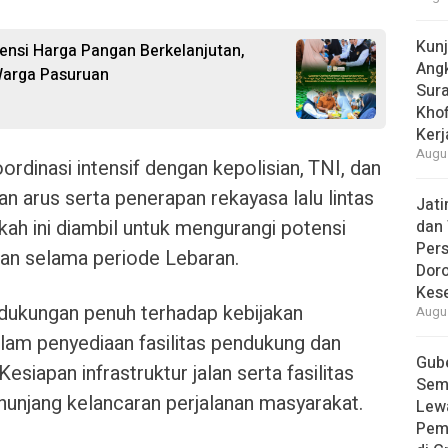
Kun
vensi Harga Pangan Berkelanjutan,
Ang
Warga Pasuruan
Sur
Khof
Kerj
Augus
dinasi intensif dengan kepolisian, TNI, dan
an arus serta penerapan rekayasa lalu lintas
Jat
gkah ini diambil untuk mengurangi potensi
dan 
Pers
an selama periode Lebaran.
Dor
Kes
ukungan penuh terhadap kebijakan
Augus
lam penyediaan fasilitas pendukung dan
Gube
esiapan infrastruktur jalan serta fasilitas
Sem
unjang kelancaran perjalanan masyarakat.
Lew
Pem