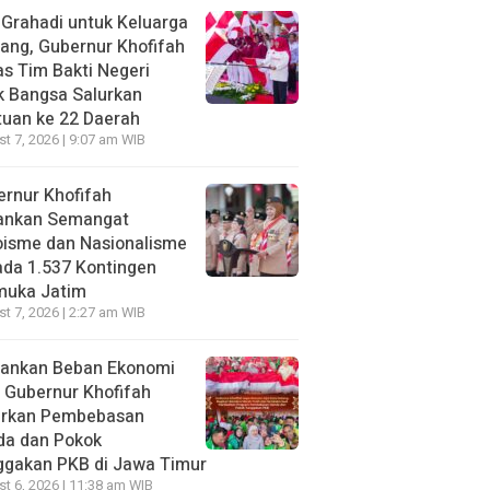
 Grahadi untuk Keluarga
ang, Gubernur Khofifah
s Tim Bakti Negeri
k Bangsa Salurkan
uan ke 22 Daerah
t 7, 2026 | 9:07 am WIB
rnur Khofifah
ankan Semangat
oisme dan Nasionalisme
da 1.537 Kontingen
muka Jatim
t 7, 2026 | 2:27 am WIB
gankan Beban Ekonomi
, Gubernur Khofifah
irkan Pembebasan
da dan Pokok
ggakan PKB di Jawa Timur
t 6, 2026 | 11:38 am WIB