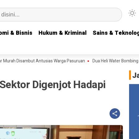
omi & Bisnis
omi & Bisnis
Hukum & Kriminal
Hukum & Kriminal
Sains & Teknolog
Sains & Teknolog
ah Disambut Antusias Warga Pasuruan
Dua Heli Water Bombing Dikera
J
 Sektor Digenjot Hadapi