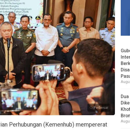
Gube
Inte
Berk
Dis
Pas
Augus
Dua 
Dike
Perbesar
Khof
Bro
Augus
ian Perhubungan (Kemenhub) mempererat