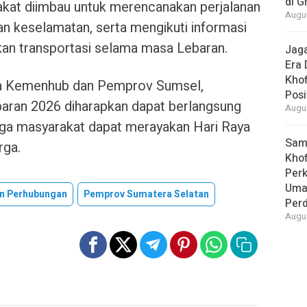
di G
rakat diimbau untuk merencanakan perjalanan
Augus
n keselamatan, serta mengikuti informasi
akan transportasi selama masa Lebaran.
Jaga
Era 
Khof
tara Kemenhub dan Pemprov Sumsel,
Posi
aran 2026 diharapkan dapat berlangsung
Augus
ngga masyarakat dapat merayakan Hari Raya
Samb
rga.
Khof
Per
Umat
n Perhubungan
Pemprov Sumatera Selatan
Per
Augus