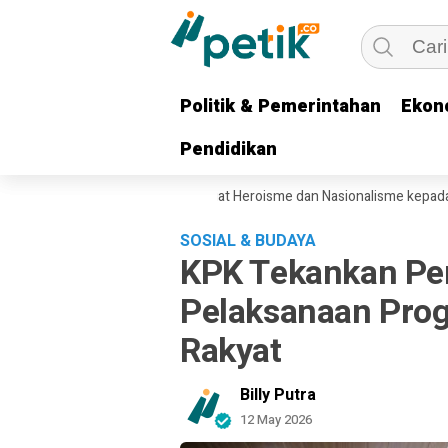
Politik & Pemerintahan
Politik & Pemerintahan
Ekon
Ekon
Pendidikan
Pendidikan
Khofifah Pesankan Semangat Heroisme dan Nasionalisme kepada 1.537 
SOSIAL & BUDAYA
KPK Tekankan Pe
Pelaksanaan Prog
Rakyat
Billy Putra
12 May 2026