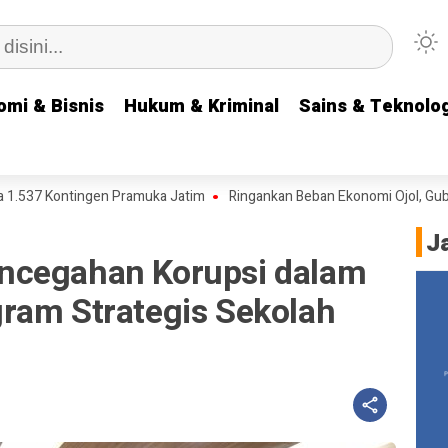
omi & Bisnis
omi & Bisnis
Hukum & Kriminal
Hukum & Kriminal
Sains & Teknolog
Sains & Teknolog
Kontingen Pramuka Jatim
Ringankan Beban Ekonomi Ojol, Gubernur 
J
ncegahan Korupsi dalam
ram Strategis Sekolah