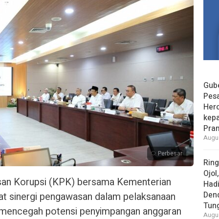
Gube
Pes
Her
kepa
Pra
Augus
Perbesar
Rin
Ojol
san Korupsi (KPK) bersama Kementerian
Had
Den
t sinergi pengawasan dalam pelaksanaan
Tun
 mencegah potensi penyimpangan anggaran
Augus