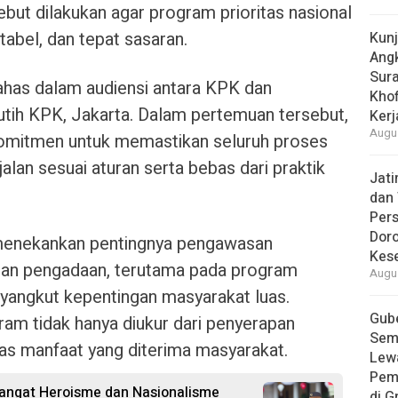
ebut dilakukan agar program prioritas nasional
tabel, dan tepat sasaran.
Kun
Ang
Sur
ahas dalam audiensi antara KPK dan
Khof
ih KPK, Jakarta. Dalam pertemuan tersebut,
Kerj
Augus
mitmen untuk memastikan seluruh proses
alan sesuai aturan serta bebas dari praktik
Jat
dan 
Pers
Dor
 menekankan pentingnya pengawasan
Kes
pan pengadaan, terutama pada program
Augus
yangkut kepentingan masyarakat luas.
Gube
ram tidak hanya diukur dari penyerapan
Sem
itas manfaat yang diterima masyarakat.
Lew
Pem
angat Heroisme dan Nasionalisme
di G