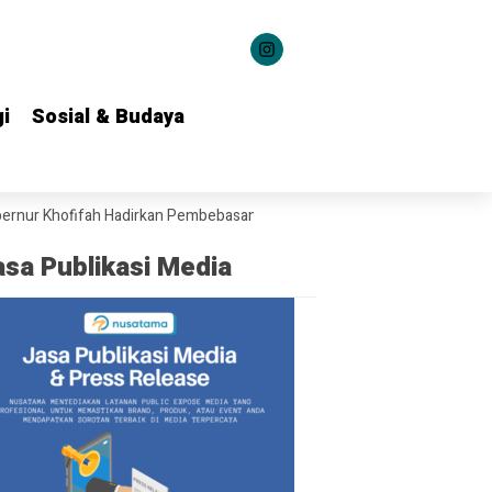
i
i
Sosial & Budaya
Sosial & Budaya
Khofifah Hadirkan Pembebasan Denda dan Pokok Tunggakan PKB di Jawa
asa Publikasi Media