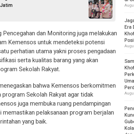
 Jatim
Augus
Jaga
Era 
g Pencegahan dan Monitoring juga melakukan
Khof
Posi
gram Kemensos untuk mendeteksi potensi
Augus
h satu perhatian utama yakni proses pengadaan
fikasi serta kualitas barang yang akan
Samb
Khof
program Sekolah Rakyat.
Per
Umat
suf menegaskan bahwa Kemensos berkomitmen
Per
n program Sekolah Rakyat agar tidak
Augus
emensos juga membuka ruang pendampingan
Pend
 memastikan pelaksanaan program berjalan
Kun
rintahan yang baik.
Gube
Kola