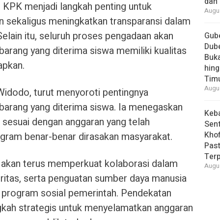
dan 
 KPK menjadi langkah penting untuk
Augus
 sekaligus meningkatkan transparansi dalam
elain itu, seluruh proses pengadaan akan
Gube
Dube
 barang yang diterima siswa memiliki kualitas
Buk
apkan.
hing
Tim
Augus
Widodo, turut menyoroti pentingnya
barang yang diterima siswa. Ia menegaskan
Keb
s sesuai dengan anggaran yang telah
Sent
Khof
gram benar-benar dirasakan masyarakat.
Past
Ter
akan terus memperkuat kolaborasi dalam
Augus
ritas, serta penguatan sumber daya manusia
 program sosial pemerintah. Pendekatan
ngkah strategis untuk menyelamatkan anggaran