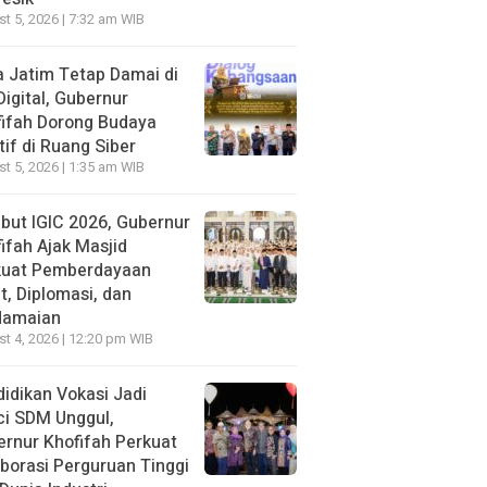
t 5, 2026 | 7:32 am WIB
 Jatim Tetap Damai di
Digital, Gubernur
ifah Dorong Budaya
tif di Ruang Siber
t 5, 2026 | 1:35 am WIB
ut IGIC 2026, Gubernur
ifah Ajak Masjid
kuat Pemberdayaan
, Diplomasi, dan
damaian
t 4, 2026 | 12:20 pm WIB
idikan Vokasi Jadi
ci SDM Unggul,
rnur Khofifah Perkuat
borasi Perguruan Tinggi