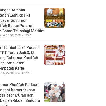
jungan Armada
katan Laut RRT ke
abaya, Gubernur
ifah Bahas Potensi
a Sama Teknologi Maritim
t 6, 2026 | 7:02 am WIB
im Tumbuh 5,84 Persen
TPT Turun Jadi 3,42
en, Gubernur Khofifah
ong Penguatan
empatan Kerja
t 6, 2026 | 2:02 am WIB
rnur Khofifah Perkuat
angat Kemerdekaan
at Pasar Murah dan
bagian Ribuan Bendera
resik