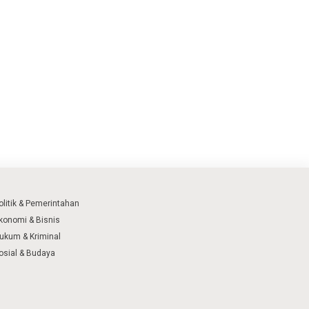
olitik & Pemerintahan
konomi & Bisnis
ukum & Kriminal
osial & Budaya