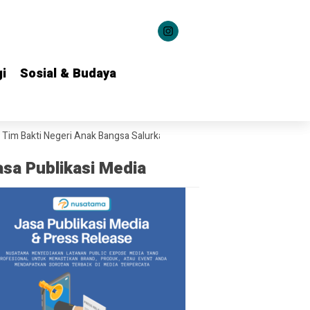
i
i
Sosial & Budaya
Sosial & Budaya
akti Negeri Anak Bangsa Salurkan Bantuan ke 22 Daerah
Gubernur Kho
asa Publikasi Media