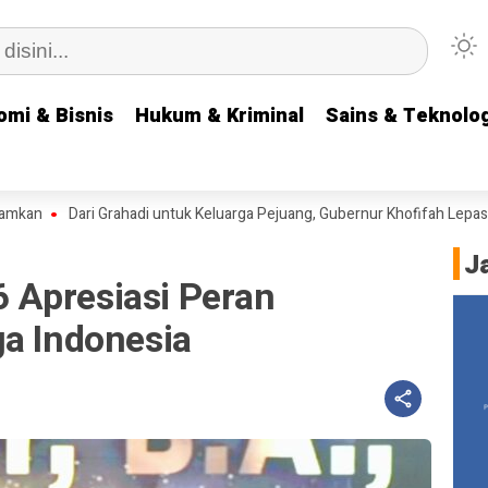
omi & Bisnis
omi & Bisnis
Hukum & Kriminal
Hukum & Kriminal
Sains & Teknolog
Sains & Teknolog
Dari Grahadi untuk Keluarga Pejuang, Gubernur Khofifah Lepas Tim B
J
 Apresiasi Peran
ga Indonesia