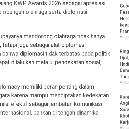
ajang KWP Awards 2026 sebagai apresiasi
Gube
embangan olahraga serta diplomasi
Pes
Her
kepa
Pra
s upayanya mendorong olahraga tidak hanya
Augus
 tetapi juga sebagai alat diplomasi
Rin
bahwa diplomasi tidak terbatas pada politik
Ojol
pat dilakukan melalui pendekatan sosial,
Had
Den
Tun
Augus
plomacy memiliki peran penting dalam
gara karena mampu menciptakan kedekatan
Kun
nilai efektif sebagai jembatan komunikasi
Ang
Sur
nternasional, bahkan di tengah dinamika
Khof
Kerj
Augus