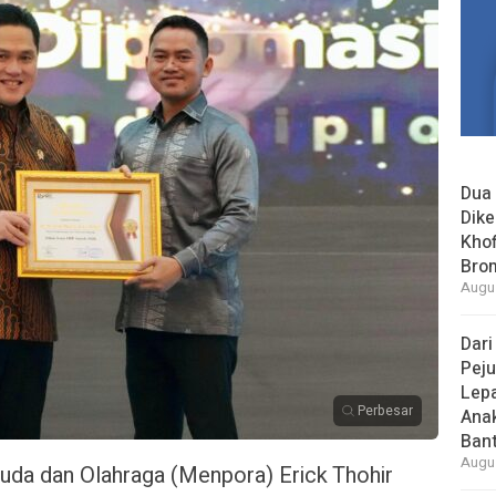
Dua 
Dike
Khof
Bro
Augus
Dari
Peju
Lepa
Perbesar
Ana
Bant
Augus
da dan Olahraga (Menpora) Erick Thohir