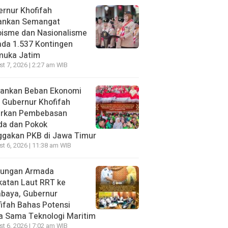
rnur Khofifah
ankan Semangat
oisme dan Nasionalisme
da 1.537 Kontingen
muka Jatim
t 7, 2026 | 2:27 am WIB
gankan Beban Ekonomi
, Gubernur Khofifah
irkan Pembebasan
da dan Pokok
ggakan PKB di Jawa Timur
t 6, 2026 | 11:38 am WIB
jungan Armada
katan Laut RRT ke
abaya, Gubernur
ifah Bahas Potensi
a Sama Teknologi Maritim
t 6, 2026 | 7:02 am WIB