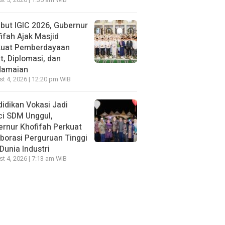
t 5, 2026 | 1:35 am WIB
ut IGIC 2026, Gubernur
ifah Ajak Masjid
kuat Pemberdayaan
, Diplomasi, dan
damaian
t 4, 2026 | 12:20 pm WIB
idikan Vokasi Jadi
ci SDM Unggul,
rnur Khofifah Perkuat
borasi Perguruan Tinggi
Dunia Industri
t 4, 2026 | 7:13 am WIB