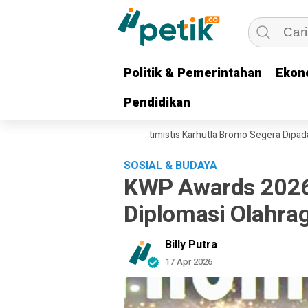
Politik & Pemerintahan
Politik & Pemerintahan
Ekon
Ekon
Pendidikan
Pendidikan
ahkan, Gubernur Khofifah Optimistis Karhutla Bromo Segera Dipadamkan
SOSIAL & BUDAYA
KWP Awards 2026
Diplomasi Olahra
Billy Putra
17 Apr 2026