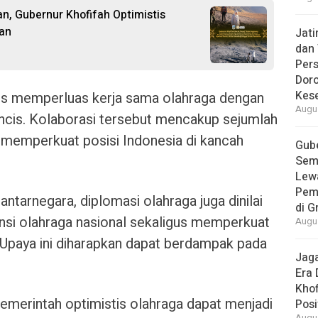
n, Gubernur Khofifah Optimistis
an
Jat
dan 
Pers
Dor
Kes
rus memperluas kerja sama olahraga dengan
Augus
ncis. Kolaborasi tersebut mencakup sejumlah
 memperkuat posisi Indonesia di kancah
Gube
Sem
Lew
Pem
ntarnegara, diplomasi olahraga juga dinilai
di G
i olahraga nasional sekaligus memperkuat
Augus
a. Upaya ini diharapkan dapat berdampak pada
Jaga
Era 
Khof
emerintah optimistis olahraga dapat menjadi
Posi