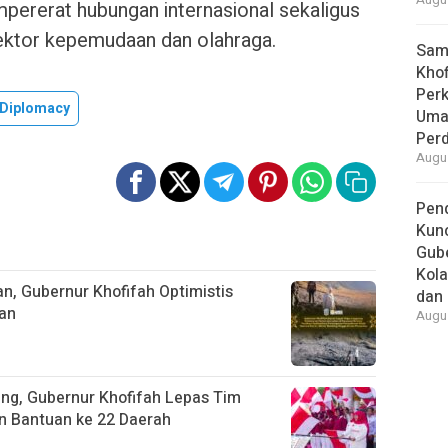
Augus
pererat hubungan internasional sekaligus
ktor kepemudaan dan olahraga.
Samb
Khof
Per
 Diplomacy
Umat
Per
Augus
Pend
Kun
Gube
Kola
n, Gubernur Khofifah Optimistis
dan 
an
Augus
ang, Gubernur Khofifah Lepas Tim
an Bantuan ke 22 Daerah