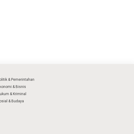
olitik & Pemerintahan
konomi & Bisnis
ukum & Kriminal
osial & Budaya