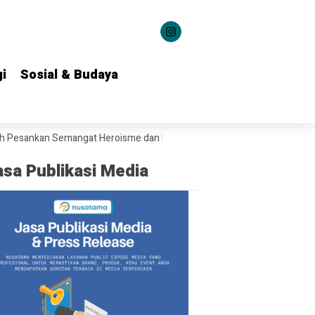
i
i
Sosial & Budaya
Sosial & Budaya
nkan Semangat Heroisme dan Nasionalisme kepada 1.537 Kontingen Pr
asa Publikasi Media