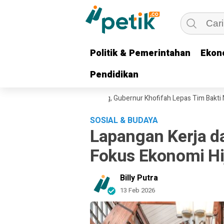
Politik & Pemerintahan
Politik & Pemerintahan
Ekon
Ekon
Pendidikan
Pendidikan
ahadi untuk Keluarga Pejuang, Gubernur Khofifah Lepas Tim Bakti Neger
SOSIAL & BUDAYA
Lapangan Kerja d
Fokus Ekonomi Hi
Billy Putra
13 Feb 2026