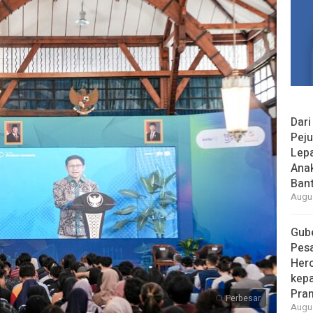
Dari
Peju
Lepa
Ana
Bant
Augus
Gube
Pes
Her
kepa
Pra
Perbesar
Augus