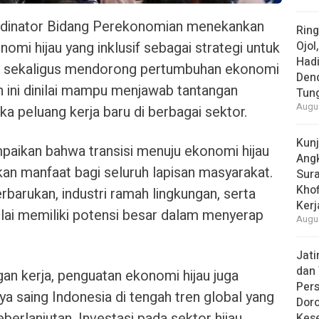
dinator Bidang Perekonomian menekankan
Rin
i hijau yang inklusif sebagai strategi untuk
Ojol
Had
 sekaligus mendorong pertumbuhan ekonomi
Den
n ini dinilai mampu menjawab tantangan
Tun
Augus
 peluang kerja baru di berbagai sektor.
Kun
ikan bahwa transisi menuju ekonomi hijau
Ang
an manfaat bagi seluruh lapisan masyarakat.
Sur
Khof
rbarukan, industri ramah lingkungan, serta
Kerj
nilai memiliki potensi besar dalam menyerap
Augus
Jat
dan 
an kerja, penguatan ekonomi hijau juga
Pers
ya saing Indonesia di tengah tren global yang
Dor
erlanjutan. Investasi pada sektor hijau
Kes