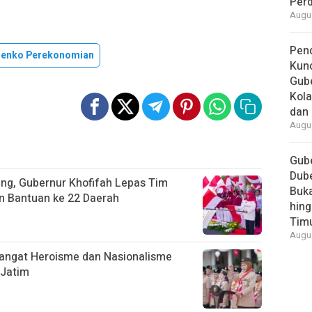
Per
Augus
Pend
enko Perekonomian
Kun
Gube
Kola
dan 
Augus
Gube
Dube
ang, Gubernur Khofifah Lepas Tim
Buk
an Bantuan ke 22 Daerah
hing
Tim
Augus
angat Heroisme dan Nasionalisme
 Jatim