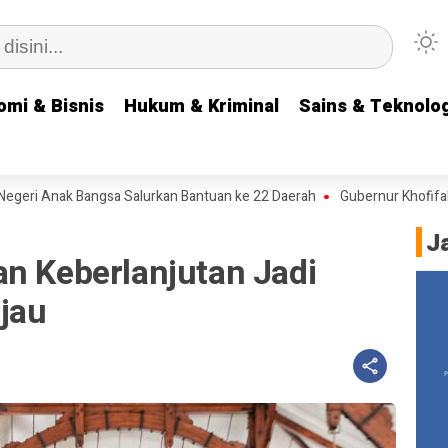
omi & Bisnis
omi & Bisnis
Hukum & Kriminal
Hukum & Kriminal
Sains & Teknolog
Sains & Teknolog
i Anak Bangsa Salurkan Bantuan ke 22 Daerah
Gubernur Khofifah Pesa
J
an Keberlanjutan Jadi
jau