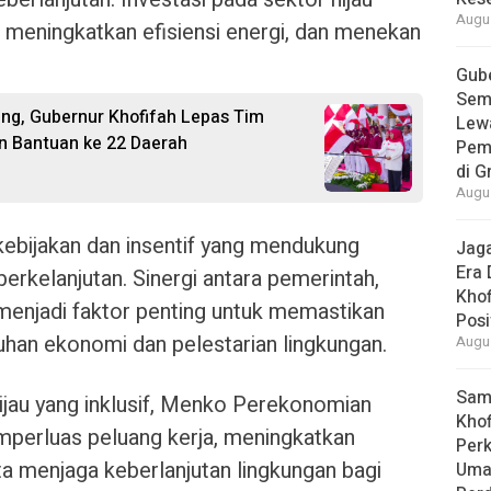
Augus
 meningkatkan efisiensi energi, dan menekan
Gube
Sem
ang, Gubernur Khofifah Lepas Tim
Lew
an Bantuan ke 22 Daerah
Pem
di G
Augus
ebijakan dan insentif yang mendukung
Jaga
Era 
rkelanjutan. Sinergi antara pemerintah,
Khof
menjadi faktor penting untuk memastikan
Posi
han ekonomi dan pelestarian lingkungan.
Augus
Samb
au yang inklusif, Menko Perekonomian
Khof
mperluas peluang kerja, meningkatkan
Per
a menjaga keberlanjutan lingkungan bagi
Umat