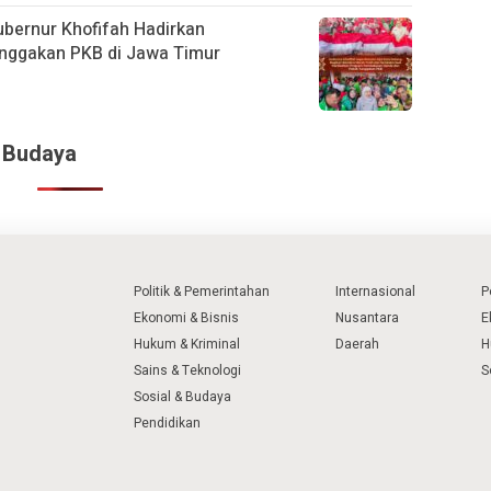
ubernur Khofifah Hadirkan
nggakan PKB di Jawa Timur
& Budaya
Politik & Pemerintahan
Internasional
P
Ekonomi & Bisnis
Nusantara
E
Hukum & Kriminal
Daerah
H
Sains & Teknologi
S
Sosial & Budaya
Pendidikan