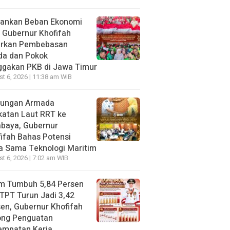
gankan Beban Ekonomi
, Gubernur Khofifah
irkan Pembebasan
da dan Pokok
ggakan PKB di Jawa Timur
t 6, 2026 | 11:38 am WIB
jungan Armada
katan Laut RRT ke
abaya, Gubernur
ifah Bahas Potensi
a Sama Teknologi Maritim
t 6, 2026 | 7:02 am WIB
im Tumbuh 5,84 Persen
TPT Turun Jadi 3,42
en, Gubernur Khofifah
ong Penguatan
empatan Kerja