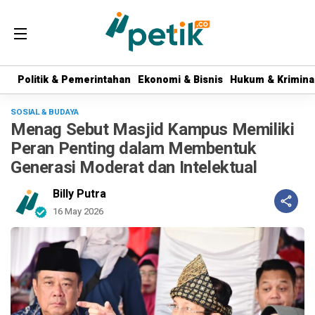
Politik & Pemerintahan
Politik & Pemerintahan
Ekonomi & Bisnis
Ekonomi & Bisnis
Hukum & Krimina
Hukum & Krimina
SOSIAL & BUDAYA
Menag Sebut Masjid Kampus Memiliki
Peran Penting dalam Membentuk
Generasi Moderat dan Intelektual
Billy Putra
16 May 2026