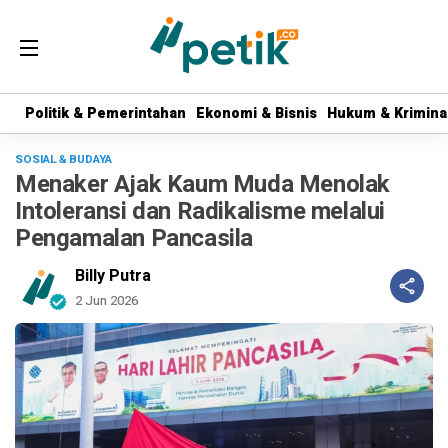
Politik & Pemerintahan
Politik & Pemerintahan
Ekonomi & Bisnis
Ekonomi & Bisnis
Hukum & Krimina
Hukum & Krimina
SOSIAL & BUDAYA
Menaker Ajak Kaum Muda Menolak
Intoleransi dan Radikalisme melalui
Pengamalan Pancasila
Billy Putra
2 Jun 2026