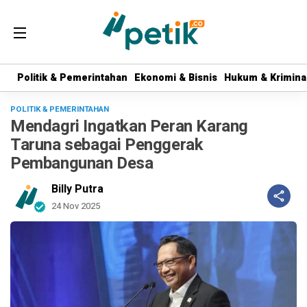
Politik & Pemerintahan
Politik & Pemerintahan
Ekonomi & Bisnis
Ekonomi & Bisnis
Hukum & Krimina
Hukum & Krimina
POLITIK & PEMERINTAHAN
Mendagri Ingatkan Peran Karang
Taruna sebagai Penggerak
Pembangunan Desa
Billy Putra
24 Nov 2025