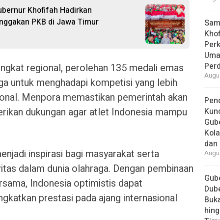
ubernur Khofifah Hadirkan
nggakan PKB di Jawa Timur
Samb
Khof
Per
Umat
Per
ingkat regional, perolehan 135 medali emas
Augus
arga untuk menghadapi kompetisi yang lebih
asional. Menpora memastikan pemerintah akan
Pend
ikan dukungan agar atlet Indonesia mampu
Kun
Gube
Kola
dan 
enjadi inspirasi bagi masyarakat serta
Augus
itas dalam dunia olahraga. Dengan pembinaan
Gube
rsama, Indonesia optimistis dapat
Dube
katkan prestasi pada ajang internasional
Buk
hing