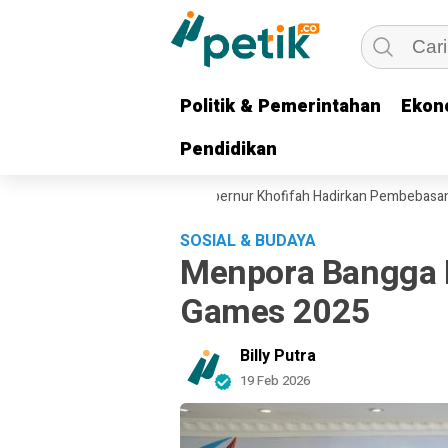
Politik & Pemerintahan
Politik & Pemerintahan
Ekon
Ekon
Pendidikan
Pendidikan
kan Beban Ekonomi Ojol, Gubernur Khofifah Hadirkan Pembebasan Dend
SOSIAL & BUDAYA
Menpora Bangga 
Games 2025
Billy Putra
19 Feb 2026