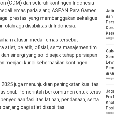
ion (CDM) dan seluruh kontingen Indonesia
 medali emas pada ajang ASEAN Para Games
Jat
dan 
ebagai prestasi yang membanggakan sekaligus
Pers
 olahraga disabilitas di Indonesia.
Dor
Kes
Augus
ihan ratusan medali emas tersebut
a atlet, pelatih, ofisial, serta manajemen tim
Gube
dan sinergi yang solid sejak tahap persiapan
Sem
an menjadi kunci keberhasilan kontingen
Lew
Pem
di G
Augus
2025 juga menunjukkan peningkatan kualitas
nasional. Pemerintah berkomitmen untuk terus
Jaga
Era 
nyediaan fasilitas latihan, pendanaan, serta
Khof
njang bagi atlet disabilitas.
Posi
Augus