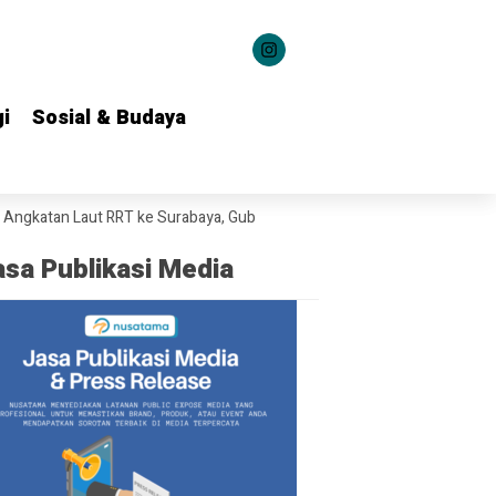
i
i
Sosial & Budaya
Sosial & Budaya
an Laut RRT ke Surabaya, Gubernur Khofifah Bahas Potensi Kerja Sama 
asa Publikasi Media