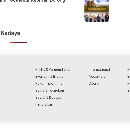
ital, Gubernur Khofifah Dorong
& Budaya
Politik & Pemerintahan
Internasional
P
Ekonomi & Bisnis
Nusantara
E
Hukum & Kriminal
Daerah
H
Sains & Teknologi
S
Sosial & Budaya
Pendidikan