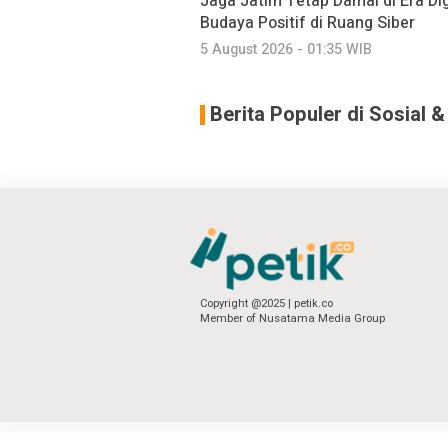
Jaga Jatim Tetap Damai di Era Dig
Budaya Positif di Ruang Siber
5 August 2026 - 01:35 WIB
Berita Populer di Sosial 
Copyright @2025 | petik.co
Member of Nusatama Media Group