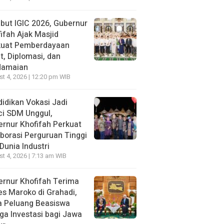
ut IGIC 2026, Gubernur
ifah Ajak Masjid
kuat Pemberdayaan
, Diplomasi, dan
damaian
t 4, 2026 | 12:20 pm WIB
idikan Vokasi Jadi
ci SDM Unggul,
rnur Khofifah Perkuat
borasi Perguruan Tinggi
Dunia Industri
t 4, 2026 | 7:13 am WIB
rnur Khofifah Terima
s Maroko di Grahadi,
a Peluang Beasiswa
ga Investasi bagi Jawa