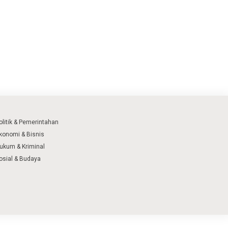
olitik & Pemerintahan
konomi & Bisnis
ukum & Kriminal
osial & Budaya