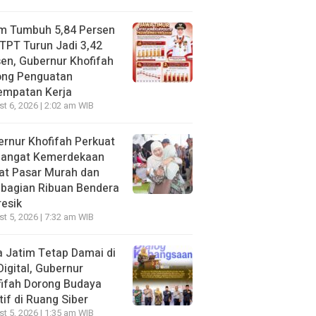
im Tumbuh 5,84 Persen
TPT Turun Jadi 3,42
en, Gubernur Khofifah
ong Penguatan
empatan Kerja
t 6, 2026 | 2:02 am WIB
rnur Khofifah Perkuat
angat Kemerdekaan
at Pasar Murah dan
bagian Ribuan Bendera
resik
t 5, 2026 | 7:32 am WIB
 Jatim Tetap Damai di
Digital, Gubernur
ifah Dorong Budaya
tif di Ruang Siber
t 5, 2026 | 1:35 am WIB