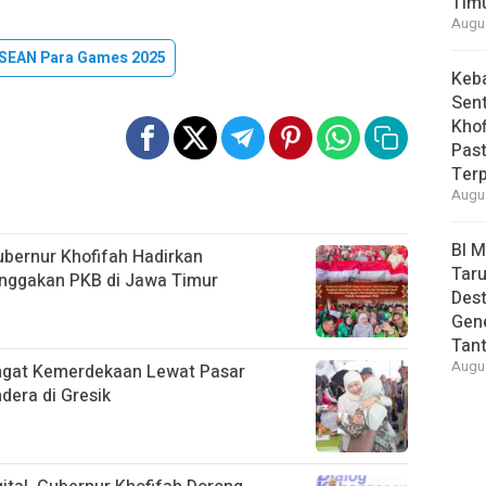
Tim
Augus
SEAN Para Games 2025
Keb
Sent
Khof
Past
Ter
Augus
BI 
ubernur Khofifah Hadirkan
Taru
nggakan PKB di Jawa Timur
Des
Gen
Tan
Augus
ngat Kemerdekaan Lewat Pasar
era di Gresik