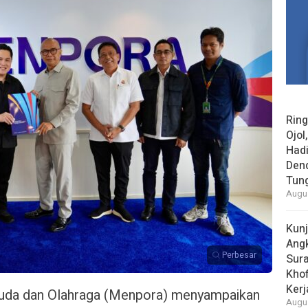
Rin
Ojol
Had
Den
Tun
Augus
Kun
Ang
Perbesar
Sur
Khof
Kerj
da dan Olahraga (Menpora) menyampaikan
Augus