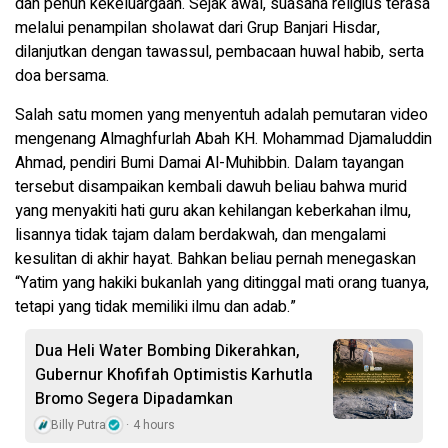
dan penuh kekeluargaan. Sejak awal, suasana religius terasa
melalui penampilan sholawat dari Grup Banjari Hisdar,
dilanjutkan dengan tawassul, pembacaan huwal habib, serta
doa bersama.
Salah satu momen yang menyentuh adalah pemutaran video
mengenang Almaghfurlah Abah KH. Mohammad Djamaluddin
Ahmad, pendiri Bumi Damai Al-Muhibbin. Dalam tayangan
tersebut disampaikan kembali dawuh beliau bahwa murid
yang menyakiti hati guru akan kehilangan keberkahan ilmu,
lisannya tidak tajam dalam berdakwah, dan mengalami
kesulitan di akhir hayat. Bahkan beliau pernah menegaskan
“Yatim yang hakiki bukanlah yang ditinggal mati orang tuanya,
tetapi yang tidak memiliki ilmu dan adab.”
Dua Heli Water Bombing Dikerahkan,
Gubernur Khofifah Optimistis Karhutla
Bromo Segera Dipadamkan
Billy Putra
4 hours