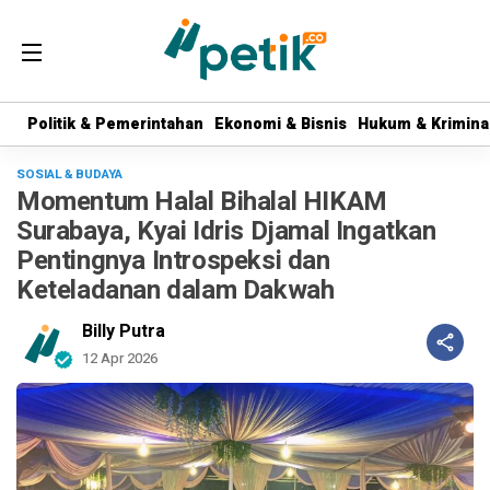
Politik & Pemerintahan
Politik & Pemerintahan
Ekonomi & Bisnis
Ekonomi & Bisnis
Hukum & Krimina
Hukum & Krimina
SOSIAL & BUDAYA
Momentum Halal Bihalal HIKAM
Surabaya, Kyai Idris Djamal Ingatkan
Pentingnya Introspeksi dan
Keteladanan dalam Dakwah
Billy Putra
12 Apr 2026