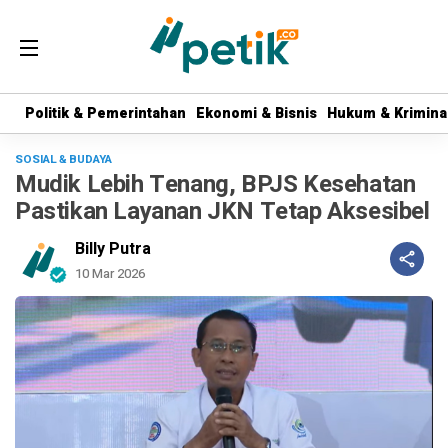
Politik & Pemerintahan
Politik & Pemerintahan
Ekonomi & Bisnis
Ekonomi & Bisnis
Hukum & Krimina
Hukum & Krimina
SOSIAL & BUDAYA
Mudik Lebih Tenang, BPJS Kesehatan
Pastikan Layanan JKN Tetap Aksesibel
Billy Putra
10 Mar 2026