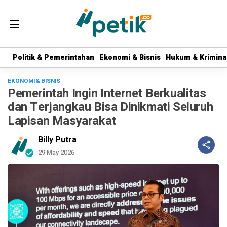
Politik & Pemerintahan
Politik & Pemerintahan
Ekonomi & Bisnis
Ekonomi & Bisnis
Hukum & Krimina
Hukum & Krimina
EKONOMI & BISNIS
Pemerintah Ingin Internet Berkualitas
dan Terjangkau Bisa Dinikmati Seluruh
Lapisan Masyarakat
Billy Putra
29 May 2026