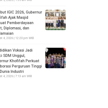
t 5, 2026 | 1:35 am WIB
ut IGIC 2026, Gubernur
ifah Ajak Masjid
kuat Pemberdayaan
, Diplomasi, dan
damaian
t 4, 2026 | 12:20 pm WIB
idikan Vokasi Jadi
ci SDM Unggul,
rnur Khofifah Perkuat
borasi Perguruan Tinggi
Dunia Industri
t 4, 2026 | 7:13 am WIB