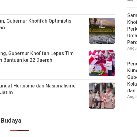
Augus
Samb
n, Gubernur Khofifah Optimistis
Khof
an
Per
Umat
Per
Augus
ang, Gubernur Khofifah Lepas Tim
an Bantuan ke 22 Daerah
Pend
Kun
Gube
Kola
angat Heroisme dan Nasionalisme
dan 
 Jatim
Augus
& Budaya