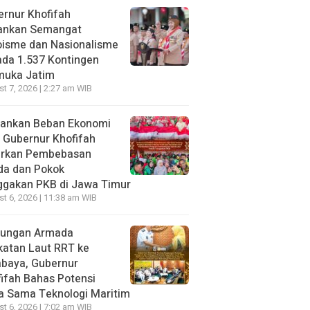
rnur Khofifah
ankan Semangat
oisme dan Nasionalisme
da 1.537 Kontingen
muka Jatim
t 7, 2026 | 2:27 am WIB
gankan Beban Ekonomi
, Gubernur Khofifah
irkan Pembebasan
da dan Pokok
ggakan PKB di Jawa Timur
t 6, 2026 | 11:38 am WIB
jungan Armada
katan Laut RRT ke
abaya, Gubernur
ifah Bahas Potensi
a Sama Teknologi Maritim
t 6, 2026 | 7:02 am WIB