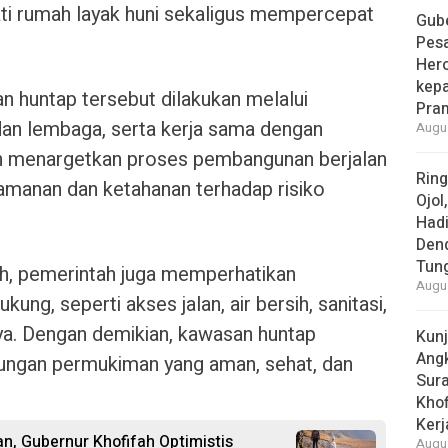
ti rumah layak huni sekaligus mempercepat
Gube
Pes
Her
kepa
 huntap tersebut dilakukan melalui
Pra
 dan lembaga, serta kerja sama dengan
Augus
h menargetkan proses pembangunan berjalan
Rin
eamanan dan ketahanan terhadap risiko
Ojol
Had
Den
Tun
ah, pemerintah juga memperhatikan
Augus
ung, seperti akses jalan, air bersih, sanitasi,
nnya. Dengan demikian, kawasan huntap
Kun
Ang
kungan permukiman yang aman, sehat, dan
Sur
Khof
Kerj
n, Gubernur Khofifah Optimistis
Augus