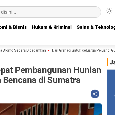
omi & Bisnis
omi & Bisnis
Hukum & Kriminal
Hukum & Kriminal
Sains & Teknolog
Sains & Teknolog
romo Segera Dipadamkan
Dari Grahadi untuk Keluarga Pejuang, Gubernu
J
epat Pembangunan Hunian
n Bencana di Sumatra