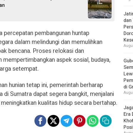
an
Jat
dan 
Pers
a percepatan pembangunan huntap
Dor
Kes
egara dalam melindungi dan memulihkan
Augus
ak bencana. Proses relokasi dan
 mempertimbangkan aspek sosial, budaya,
Gube
Sem
warga setempat.
Lew
Pem
n hunian tetap ini, pemerintah berharap
di G
di Sumatra dapat segera bangkit, menjalani
Augus
 meningkatkan kualitas hidup secara bertahap.
Jaga
Era 
Khof
Posi