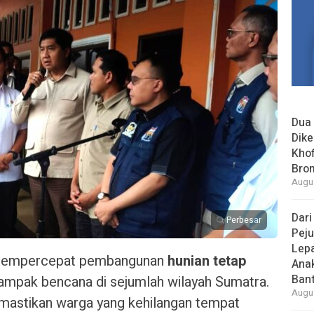
Dua 
Dike
Khof
Bro
Augus
Dari
Perbesar
Peju
Lepa
 mempercepat pembangunan
hunian tetap
Ana
Bant
ampak bencana di sejumlah wilayah Sumatra.
Augus
emastikan warga yang kehilangan tempat