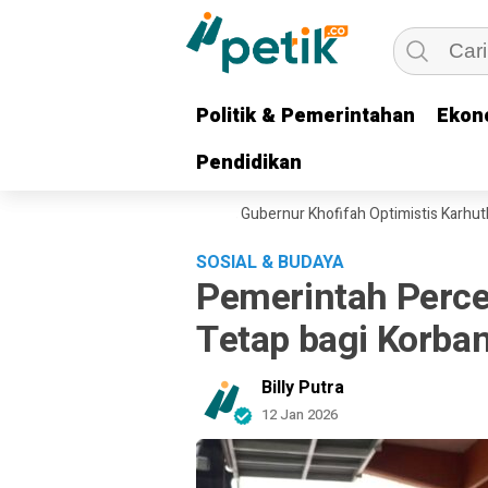
Politik & Pemerintahan
Politik & Pemerintahan
Ekon
Ekon
Pendidikan
Pendidikan
li Water Bombing Dikerahkan, Gubernur Khofifah Optimistis Karhutla B
SOSIAL & BUDAYA
Pemerintah Perc
Tetap bagi Korba
Billy Putra
12 Jan 2026