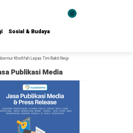
i
i
Sosial & Budaya
Sosial & Budaya
r Khofifah Lepas Tim Bakti Negeri Anak Bangsa Salurkan Bantuan ke 22 
asa Publikasi Media