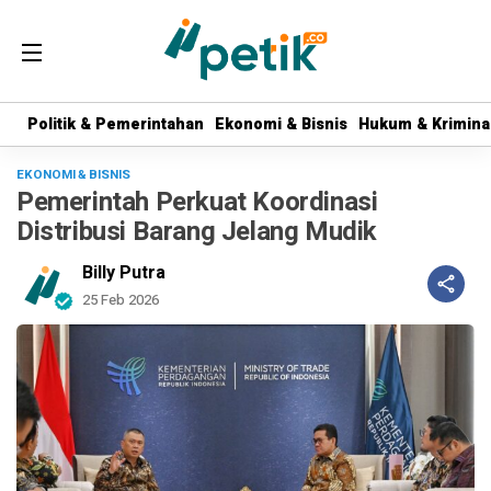
Politik & Pemerintahan
Politik & Pemerintahan
Ekonomi & Bisnis
Ekonomi & Bisnis
Hukum & Krimina
Hukum & Krimina
EKONOMI & BISNIS
Pemerintah Perkuat Koordinasi
Distribusi Barang Jelang Mudik
Billy Putra
25 Feb 2026