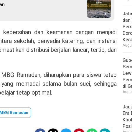
an
Jat
dan 
Pers
k kebersihan dan keamanan pangan menjadi
Dor
Kes
tara sekolah, penyedia katering, dan instansi
Augus
mastikan distribusi berjalan lancar, tertib, dan
Gube
Sem
Lew
 MBG Ramadan, diharapkan para siswa tetap
Pem
 yang memadai selama bulan suci, sehingga
di G
elajar tetap optimal.
Augus
Jaga
MBG Ramadan
Era 
Khof
Posi