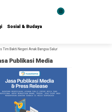
i
i
Sosial & Budaya
Sosial & Budaya
 Bakti Negeri Anak Bangsa Salurkan Bantuan ke 22 Daerah
Gubernur K
asa Publikasi Media