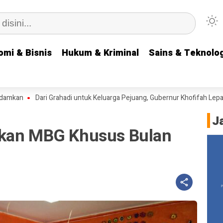
omi & Bisnis
omi & Bisnis
Hukum & Kriminal
Hukum & Kriminal
Sains & Teknolog
Sains & Teknolog
n
Dari Grahadi untuk Keluarga Pejuang, Gubernur Khofifah Lepas Tim
J
rkan MBG Khusus Bulan