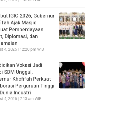
t 5, 2026 | 1:35 am WIB
ut IGIC 2026, Gubernur
ifah Ajak Masjid
kuat Pemberdayaan
, Diplomasi, dan
damaian
t 4, 2026 | 12:20 pm WIB
idikan Vokasi Jadi
ci SDM Unggul,
rnur Khofifah Perkuat
borasi Perguruan Tinggi
Dunia Industri
t 4, 2026 | 7:13 am WIB