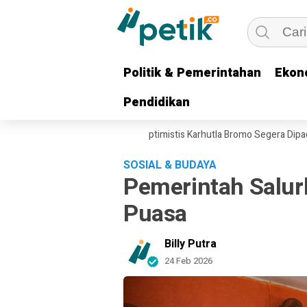
Politik & Pemerintahan
Politik & Pemerintahan
Ekon
Ekon
Pendidikan
Pendidikan
rahkan, Gubernur Khofifah Optimistis Karhutla Bromo Segera Dipadamka
SOSIAL & BUDAYA
Pemerintah Salu
Puasa
Billy Putra
24 Feb 2026