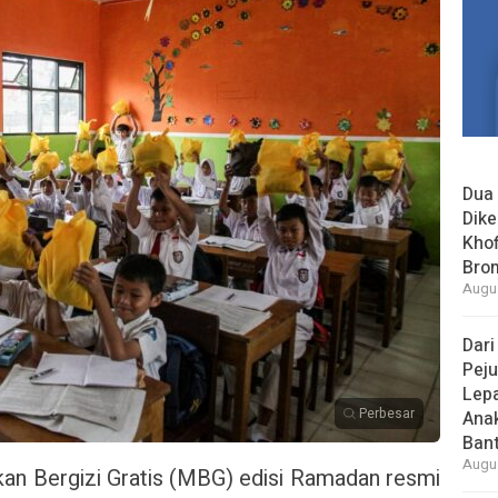
Dua 
Dike
Khof
Bro
Augus
Dari
Peju
Lepa
Perbesar
Ana
Bant
Augus
n Bergizi Gratis (MBG) edisi Ramadan resmi