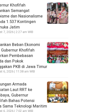
rnur Khofifah
ankan Semangat
oisme dan Nasionalisme
da 1.537 Kontingen
muka Jatim
t 7, 2026 | 2:27 am WIB
gankan Beban Ekonomi
, Gubernur Khofifah
irkan Pembebasan
da dan Pokok
ggakan PKB di Jawa Timur
t 6, 2026 | 11:38 am WIB
jungan Armada
katan Laut RRT ke
abaya, Gubernur
ifah Bahas Potensi
a Sama Teknologi Maritim
t 6, 2026 | 7:02 am WIB