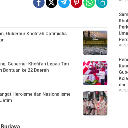
Augus
Samb
Khof
Per
Umat
n, Gubernur Khofifah Optimistis
Per
an
Augus
Pend
ang, Gubernur Khofifah Lepas Tim
Kun
an Bantuan ke 22 Daerah
Gube
Kola
dan 
Augus
angat Heroisme dan Nasionalisme
 Jatim
& Budaya