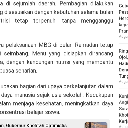
wa di sejumlah daerah. Pembagian dilakukan
Gube
 disesuaikan dengan kebutuhan selama bulan
Pes
Her
trisi tetap terpenuhi tanpa mengganggu
kepa
Pra
Augus
a pelaksanaan MBG di bulan Ramadan tetap
Rin
i seimbang. Menu yang disiapkan dirancang
Ojol
ka, dengan kandungan nutrisi yang membantu
Had
puasa seharian.
Den
Tun
Augus
akan bagian dari upaya berkelanjutan dalam
 daya manusia sejak usia sekolah. Kecukupan
Kun
Ang
 dalam menjaga kesehatan, meningkatkan daya
Sur
onsentrasi belajar siswa.
Khof
Kerj
n, Gubernur Khofifah Optimistis
Augus