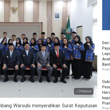
Dari
Peju
Lepa
Ana
Bant
Augus
Gube
Pes
Perbesar
Her
kepa
Pra
bang Warsubi menyerahkan Surat Keputusan
Augus