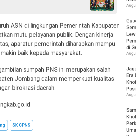
Augus
Gube
eluruh ASN di lingkungan Pemerintah Kabupaten
Sem
kan mutu pelayanan publik. Dengan kinerja
Lew
Pem
ritas, aparatur pemerintah diharapkan mampu
di G
makin baik kepada masyarakat.
Augus
ambilan sumpah PNS ini merupakan salah
Jaga
Era 
upaten Jombang dalam memperkuat kualitas
Khof
gan birokrasi daerah.
Posi
Augus
ngkab.go.id
Samb
Khof
Per
ang
SK CPNS
Umat