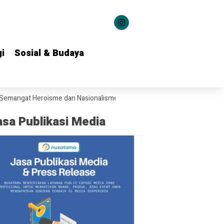
i
i
Sosial & Budaya
Sosial & Budaya
gat Heroisme dan Nasionalisme kepada 1.537 Kontingen Pramuka Jatim
asa Publikasi Media