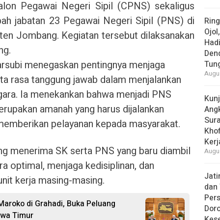
lon Pegawai Negeri Sipil (CPNS) sekaligus
h jabatan 23 Pegawai Negeri Sipil (PNS) di
Rin
Ojol
ten Jombang. Kegiatan tersebut dilaksanakan
Had
ng.
Den
arsubi menegaskan pentingnya menjaga
Tun
Augus
erta rasa tanggung jawab dalam menjalankan
negara. Ia menekankan bahwa menjadi PNS
Kun
merupakan amanah yang harus dijalankan
Ang
Sur
memberikan pelayanan kepada masyarakat.
Khof
Kerj
ng menerima SK serta PNS yang baru diambil
Augus
a optimal, menjaga kedisiplinan, dan
Jat
unit kerja masing-masing.
dan 
Pers
Maroko di Grahadi, Buka Peluang
Dor
awa Timur
Kes