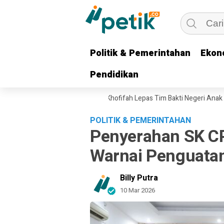
Politik & Pemerintahan
Politik & Pemerintahan
Ekon
Ekon
Pendidikan
Pendidikan
 Keluarga Pejuang, Gubernur Khofifah Lepas Tim Bakti Negeri Anak Bangs
POLITIK & PEMERINTAHAN
Penyerahan SK 
Warnai Penguat
Billy Putra
10 Mar 2026