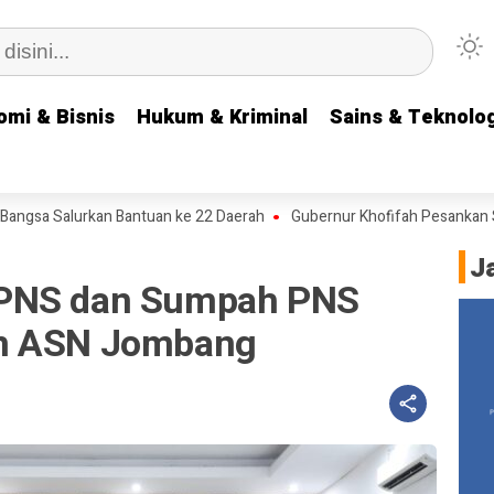
omi & Bisnis
omi & Bisnis
Hukum & Kriminal
Hukum & Kriminal
Sains & Teknolog
Sains & Teknolog
a Salurkan Bantuan ke 22 Daerah
Gubernur Khofifah Pesankan Seman
J
CPNS dan Sumpah PNS
an ASN Jombang