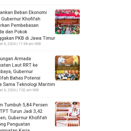
gankan Beban Ekonomi
, Gubernur Khofifah
irkan Pembebasan
da dan Pokok
ggakan PKB di Jawa Timur
t 6, 2026 | 11:38 am WIB
jungan Armada
katan Laut RRT ke
abaya, Gubernur
ifah Bahas Potensi
a Sama Teknologi Maritim
t 6, 2026 | 7:02 am WIB
im Tumbuh 5,84 Persen
TPT Turun Jadi 3,42
en, Gubernur Khofifah
ong Penguatan
empatan Kerja