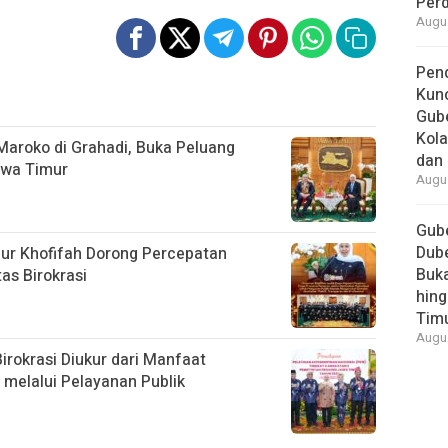
Per
Augus
Pend
Kun
Gube
Kola
Maroko di Grahadi, Buka Peluang
dan 
awa Timur
Augus
Gube
Dube
nur Khofifah Dorong Percepatan
Buk
tas Birokrasi
hing
Tim
Augus
irokrasi Diukur dari Manfaat
melalui Pelayanan Publik