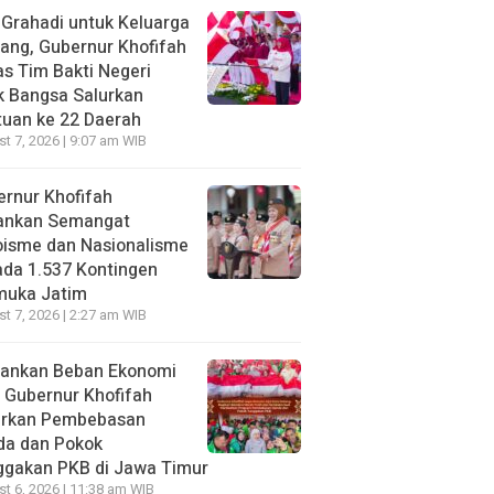
 Grahadi untuk Keluarga
ang, Gubernur Khofifah
s Tim Bakti Negeri
k Bangsa Salurkan
uan ke 22 Daerah
t 7, 2026 | 9:07 am WIB
rnur Khofifah
ankan Semangat
oisme dan Nasionalisme
da 1.537 Kontingen
muka Jatim
t 7, 2026 | 2:27 am WIB
gankan Beban Ekonomi
, Gubernur Khofifah
irkan Pembebasan
da dan Pokok
ggakan PKB di Jawa Timur
t 6, 2026 | 11:38 am WIB