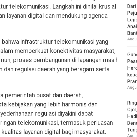
r telekomunikasi. Langkah ini dinilai krusial
Dari
Peju
 layanan digital dan mendukung agenda
Lepa
Ana
Bant
Augus
hwa infrastruktur telekomunikasi yang
dalam memperkuat konektivitas masyarakat,
Gube
amun, proses pembangunan di lapangan masih
Pes
Her
an dan regulasi daerah yang beragam serta
kepa
Pra
Augus
ra pemerintah pusat dan daerah,
Rin
a kebijakan yang lebih harmonis dan
Ojol
yederhanaan regulasi diyakini dapat
Had
ngan telekomunikasi, termasuk perluasan
Den
Tun
kualitas layanan digital bagi masyarakat.
Augus