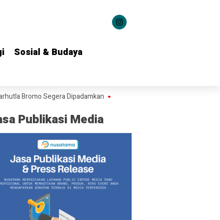
i
i
Sosial & Budaya
Sosial & Budaya
a Bromo Segera Dipadamkan
Dari Grahadi untuk Keluarga Pejuang, Gub
asa Publikasi Media