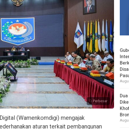
Gube
Inte
Berk
Dis
Pas
Augus
Dua 
Perbesar
Dike
Khof
Bro
 Digital (Wamenkomdigi) mengajak
Augus
ederhanakan aturan terkait pembangunan