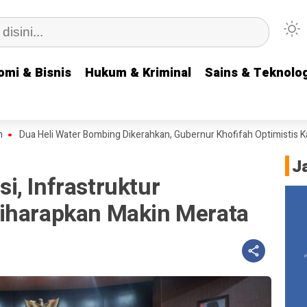
omi & Bisnis
omi & Bisnis
Hukum & Kriminal
Hukum & Kriminal
Sains & Teknolog
Sains & Teknolog
 Heli Water Bombing Dikerahkan, Gubernur Khofifah Optimistis Karhutl
J
, Infrastruktur
iharapkan Makin Merata