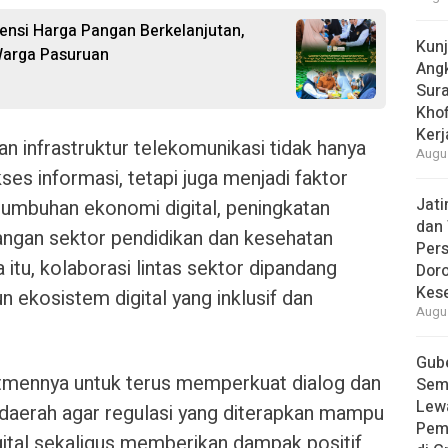
vensi Harga Pangan Berkelanjutan,
Kun
Warga Pasuruan
Ang
Sur
Khof
Kerj
infrastruktur telekomunikasi tidak hanya
Augus
s informasi, tetapi juga menjadi faktor
Jat
umbuhan ekonomi digital, peningkatan
dan 
angan sektor pendidikan dan kesehatan
Pers
 itu, kolaborasi lintas sektor dipandang
Dor
Kes
 ekosistem digital yang inklusif dan
Augus
Gube
mennya untuk terus memperkuat dialog dan
Sem
Lew
daerah agar regulasi yang diterapkan mampu
Pem
ital sekaligus memberikan dampak positif