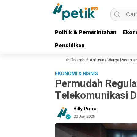
Politik & Pemerintahan
Politik & Pemerintahan
Ekon
Ekon
Pendidikan
Pendidikan
an Berkelanjutan, Pasar Murah Disambut Antusias Warga Pasuruan
Dua
EKONOMI & BISNIS
Permudah Regulasi
Telekomunikasi D
Billy Putra
22 Jan 2026