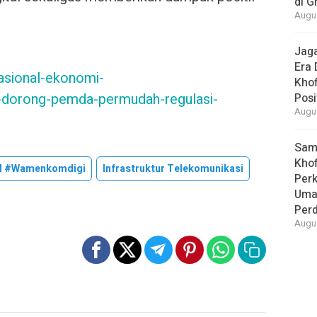
di G
Augus
Jaga
Era 
/nasional-ekonomi-
Khof
-dorong-pemda-permudah-regulasi-
Posi
Augus
Samb
Khof
al #Wamenkomdigi
Infrastruktur Telekomunikasi
Per
Umat
Per
Augus