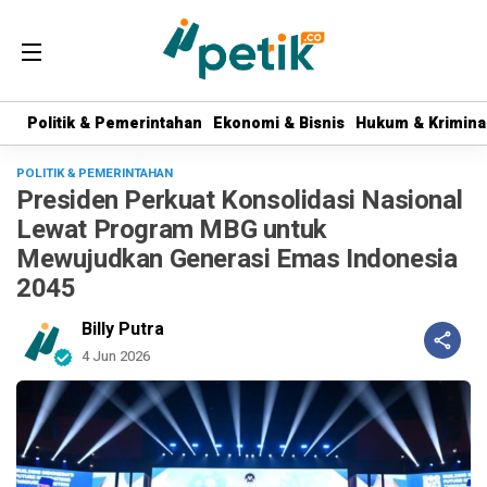
Politik & Pemerintahan
Politik & Pemerintahan
Ekonomi & Bisnis
Ekonomi & Bisnis
Hukum & Krimina
Hukum & Krimina
POLITIK & PEMERINTAHAN
Presiden Perkuat Konsolidasi Nasional
Lewat Program MBG untuk
Mewujudkan Generasi Emas Indonesia
2045
Billy Putra
4 Jun 2026