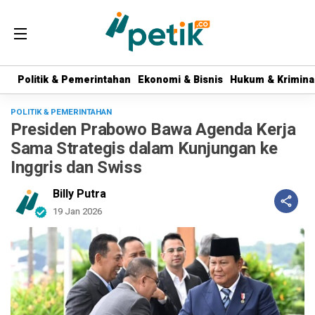
Politik & Pemerintahan
Politik & Pemerintahan
Ekonomi & Bisnis
Ekonomi & Bisnis
Hukum & Krimina
Hukum & Krimina
POLITIK & PEMERINTAHAN
Presiden Prabowo Bawa Agenda Kerja
Sama Strategis dalam Kunjungan ke
Inggris dan Swiss
Billy Putra
19 Jan 2026