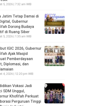
t 5, 2026 | 7:32 am WIB
 Jatim Tetap Damai di
Digital, Gubernur
ifah Dorong Budaya
tif di Ruang Siber
t 5, 2026 | 1:35 am WIB
ut IGIC 2026, Gubernur
ifah Ajak Masjid
kuat Pemberdayaan
, Diplomasi, dan
damaian
t 4, 2026 | 12:20 pm WIB
idikan Vokasi Jadi
ci SDM Unggul,
rnur Khofifah Perkuat
borasi Perguruan Tinggi