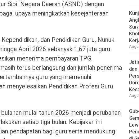
tur Sipil Negara Daerah (ASND) dengan
agai upaya meningkatkan kesejahteraan
Kun
Ang
Sur
Khof
a Kependidikan, dan Pendidikan Guru, Nunuk
Kerj
Augus
ingga April 2026 sebanyak 1,67 juta guru
ndasikan menerima pembayaran TPG.
Jat
 masih terus berlangsung dan jumlah penerima
dan 
Pers
 bertambahnya guru yang memenuhi
Dor
lah menyelesaikan Pendidikan Profesi Guru
Kes
Augus
Gube
ulanan mulai tahun 2026 menjadi perubahan
Sem
akukan setiap tiga bulan. Kebijakan ini
Lew
ian pendapatan bagi guru serta mendukung
Pem
di G