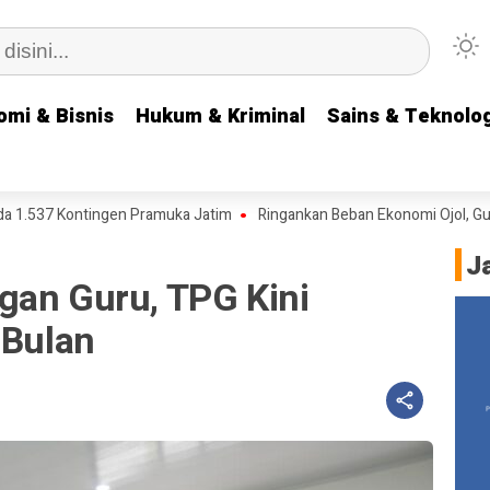
omi & Bisnis
omi & Bisnis
Hukum & Kriminal
Hukum & Kriminal
Sains & Teknolog
Sains & Teknolog
37 Kontingen Pramuka Jatim
Ringankan Beban Ekonomi Ojol, Gubern
J
gan Guru, TPG Kini
 Bulan