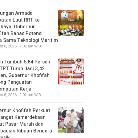
jungan Armada
katan Laut RRT ke
abaya, Gubernur
ifah Bahas Potensi
a Sama Teknologi Maritim
t 6, 2026 | 7:02 am WIB
im Tumbuh 5,84 Persen
TPT Turun Jadi 3,42
en, Gubernur Khofifah
ong Penguatan
empatan Kerja
t 6, 2026 | 2:02 am WIB
rnur Khofifah Perkuat
angat Kemerdekaan
at Pasar Murah dan
bagian Ribuan Bendera
resik