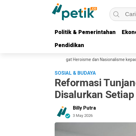
Politik & Pemerintahan
Politik & Pemerintahan
Ekon
Ekon
Pendidikan
Pendidikan
ur Khofifah Pesankan Semangat Heroisme dan Nasionalisme kepada 1.5
SOSIAL & BUDAYA
Reformasi Tunjan
Disalurkan Setiap
Billy Putra
3 May 2026