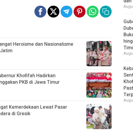
dan 
Augus
Gube
Dube
Buk
hing
angat Heroisme dan Nasionalisme
Tim
 Jatim
Augus
Keb
Sent
ubernur Khofifah Hadirkan
Khof
nggakan PKB di Jawa Timur
Past
Ter
Augus
ngat Kemerdekaan Lewat Pasar
era di Gresik