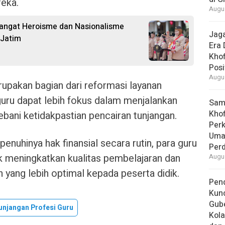
reka.
Augus
angat Heroisme dan Nasionalisme
Jaga
 Jatim
Era 
Khof
Posi
Augus
erupakan bagian dari reformasi layanan
guru dapat lebih fokus dalam menjalankan
Samb
Khof
bani ketidakpastian pencairan tunjangan.
Per
Umat
enuhinya hak finansial secara rutin, para guru
Per
k meningkatkan kualitas pembelajaran dan
Augus
yang lebih optimal kepada peserta didik.
Pend
Kun
Gube
unjangan Profesi Guru
Kola