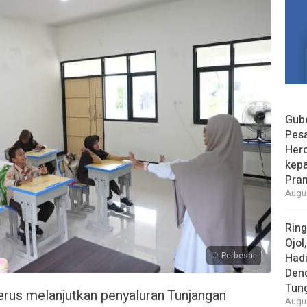
Gube
Pes
Her
kepa
Pra
Augus
Rin
Ojol
Perbesar
Had
Den
Tun
rus melanjutkan penyaluran Tunjangan
Augus