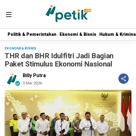
Politik & Pemerintahan
Politik & Pemerintahan
Ekonomi & Bisnis
Ekonomi & Bisnis
Hukum & Krimina
Hukum & Krimina
EKONOMI & BISNIS
THR dan BHR Idulfitri Jadi Bagian
Paket Stimulus Ekonomi Nasional
Billy Putra
3 Mar 2026