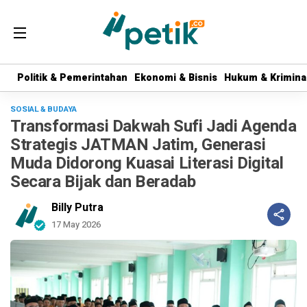
Politik & Pemerintahan
Politik & Pemerintahan
Ekonomi & Bisnis
Ekonomi & Bisnis
Hukum & Krimina
Hukum & Krimina
SOSIAL & BUDAYA
Transformasi Dakwah Sufi Jadi Agenda
Strategis JATMAN Jatim, Generasi
Muda Didorong Kuasai Literasi Digital
Secara Bijak dan Beradab
Billy Putra
17 May 2026