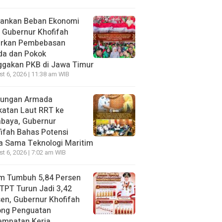
gankan Beban Ekonomi
, Gubernur Khofifah
irkan Pembebasan
da dan Pokok
ggakan PKB di Jawa Timur
t 6, 2026 | 11:38 am WIB
jungan Armada
katan Laut RRT ke
abaya, Gubernur
ifah Bahas Potensi
a Sama Teknologi Maritim
t 6, 2026 | 7:02 am WIB
im Tumbuh 5,84 Persen
TPT Turun Jadi 3,42
en, Gubernur Khofifah
ong Penguatan
empatan Kerja