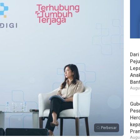
Dari
Peju
Lepa
Ana
Bant
Augus
Gube
Pes
Her
kepa
Perbesar
Pra
Augus