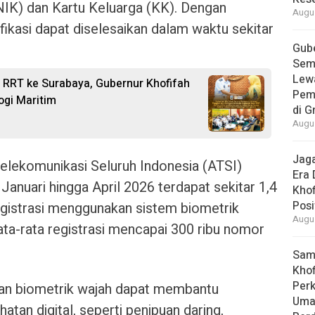
K) dan Kartu Keluarga (KK). Dengan
Augus
fikasi dapat diselesaikan dalam waktu sekitar
Gube
Sem
Lew
RRT ke Surabaya, Gubernur Khofifah
Pem
ogi Maritim
di G
Augus
Jaga
elekomunikasi Seluruh Indonesia (ATSI)
Era 
anuari hingga April 2026 terdapat sekitar 1,4
Khof
Posi
registrasi menggunakan sistem biometrik
Augus
ata-rata registrasi mencapai 300 ribu nomor
Samb
Khof
Per
an biometrik wajah dapat membantu
Umat
tan digital, seperti penipuan daring,