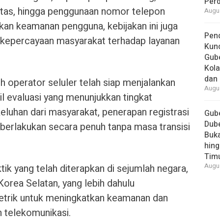
Per
titas, hingga penggunaan nomor telepon
Augus
tkan keamanan pengguna, kebijakan ini juga
Pend
kepercayaan masyarakat terhadap layanan
Kun
Gube
Kola
dan 
 operator seluler telah siap menjalankan
Augus
il evaluasi yang menunjukkan tingkat
keluhan dari masyarakat, penerapan registrasi
Gube
Dube
iberlakukan secara penuh tanpa masa transisi
Buk
hing
Tim
tik yang telah diterapkan di sejumlah negara,
Augus
Korea Selatan, yang lebih dahulu
trik untuk meningkatkan keamanan dan
n telekomunikasi.