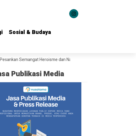
i
i
Sosial & Budaya
Sosial & Budaya
an Semangat Heroisme dan Nasionalisme kepada 1.537 Kontingen Pram
asa Publikasi Media