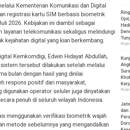
lalui Kementerian Komunikasi dan Digital
Rin
 registrasi kartu SIM berbasis biometrik
Ojol
uli 2026. Kebijakan ini diambil sebagai
Had
layanan telekomunikasi sekaligus melindungi
Den
Tun
k kejahatan digital yang kian berkembang.
Augus
igital Kemkomdigi, Edwin Hidayat Abdullah,
Kun
istem tersebut dilakukan setelah melalui
Ang
Sur
a bulan dengan hasil yang dinilai
Khof
 respons positif dari masyarakat,
Kerj
Augus
g digunakan operator seluler juga dinyatakan
ecara penuh di seluruh wilayah Indonesia.
Jat
dan 
asi menggunakan verifikasi biometrik wajah
Pers
Dor
ngkan metode sebelumnya yang mengandalkan
Kes