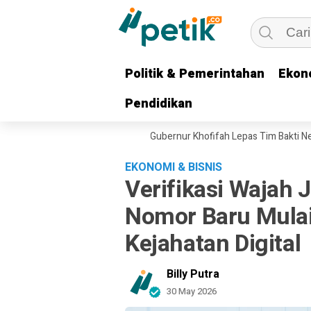
Politik & Pemerintahan
Politik & Pemerintahan
Ekon
Ekon
Pendidikan
Pendidikan
adi untuk Keluarga Pejuang, Gubernur Khofifah Lepas Tim Bakti Negeri 
EKONOMI & BISNIS
Verifikasi Wajah J
Nomor Baru Mulai
Kejahatan Digital
Billy Putra
30 May 2026