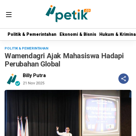
Politik & Pemerintahan
Politik & Pemerintahan
Ekonomi & Bisnis
Ekonomi & Bisnis
Hukum & Krimina
Hukum & Krimina
POLITIK & PEMERINTAHAN
Wamendagri Ajak Mahasiswa Hadapi
Perubahan Global
Billy Putra
21 Nov 2025