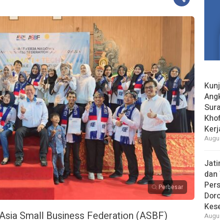
Kun
Ang
Sur
Khof
Kerj
Augus
Jat
dan 
Pers
Perbesar
Dor
Kes
sia Small Business Federation (ASBF)
Augus