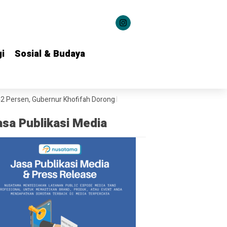
i
i
Sosial & Budaya
Sosial & Budaya
, Gubernur Khofifah Dorong Penguatan Kesempatan Kerja
Gubernur K
asa Publikasi Media