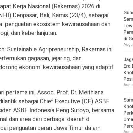
apat Kerja Nasional (Rakernas) 2026 di
Gube
NHI) Denpasar, Bali, Kamis (23/4), sebagai
Sem
l penguatan ekosistem kewirausahaan dan
Lew
ogi, dan keberlanjutan.
Pem
di G
Augus
 Sustainable Agripreneurship, Rakernas ini
rtemukan gagasan, jejaring, dan
Jaga
Era 
orong ekonomi kewirausahaan yang adaptif
Khof
Posi
Augus
pertama ini, Assoc. Prof. Dr. Meithiana
Samb
 dilantik sebagai Chief Executive (CE) ASBF
Khof
siden ASBF Indonesia Peng Sutoyo, bersama
Per
nal dan area dari berbagai daerah di
Umat
Per
andai penguatan peran Jawa Timur dalam
Augus