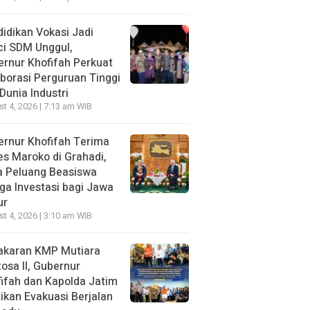
idikan Vokasi Jadi
ci SDM Unggul,
rnur Khofifah Perkuat
borasi Perguruan Tinggi
Dunia Industri
t 4, 2026 | 7:13 am WIB
rnur Khofifah Terima
s Maroko di Grahadi,
a Peluang Beasiswa
ga Investasi bagi Jawa
ur
t 4, 2026 | 3:10 am WIB
akaran KMP Mutiara
osa II, Gubernur
ifah dan Kapolda Jatim
ikan Evakuasi Berjalan