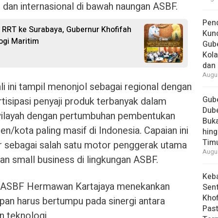
l dan internasional di bawah naungan ASBF.
Pend
RRT ke Surabaya, Gubernur Khofifah
Kun
ogi Maritim
Gube
Kola
dan 
Augus
i ini tampil menonjol sebagai regional dengan
Gube
rtisipasi penyaji produk terbanyak dalam
Dube
 wilayah dengan pertumbuhan pembentukan
Buk
n/kota paling masif di Indonesia. Capaian ini
hing
Tim
 sebagai salah satu motor penggerak utama
Augus
 small business di lingkungan ASBF.
Keb
 ASBF Hermawan Kartajaya menekankan
Sent
Khof
an harus bertumpu pada sinergi antara
Past
 teknologi.