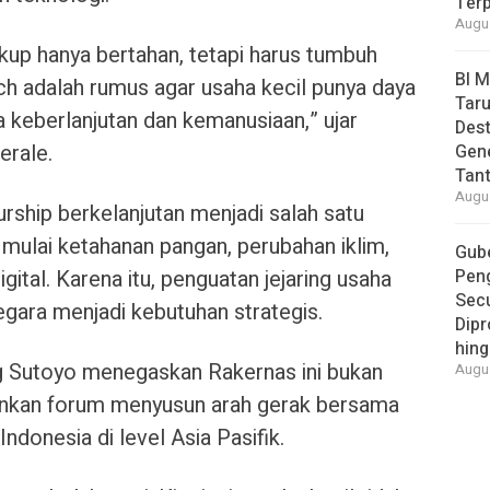
Ter
Augus
ukup hanya bertahan, tetapi harus tumbuh
BI 
ch adalah rumus agar usaha kecil punya daya
Taru
a keberlanjutan dan kemanusiaan,” ujar
Des
rale.
Gen
Tan
Augus
ship berkelanjutan menjadi salah satu
 mulai ketahanan pangan, perubahan iklim,
Gube
ital. Karena itu, penguatan jejaring usaha
Pen
Secu
 negara menjadi kebutuhan strategis.
Dipr
hing
 Sutoyo menegaskan Rakernas ini bukan
Augus
ainkan forum menyusun arah gerak bersama
ndonesia di level Asia Pasifik.