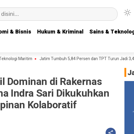
omi & Bisnis
omi & Bisnis
Hukum & Kriminal
Hukum & Kriminal
Sains & Teknolog
Sains & Teknolog
Maritim
Jatim Tumbuh 5,84 Persen dan TPT Turun Jadi 3,42 Persen
J
l Dominan di Rakernas
na Indra Sari Dikukuhkan
inan Kolaboratif