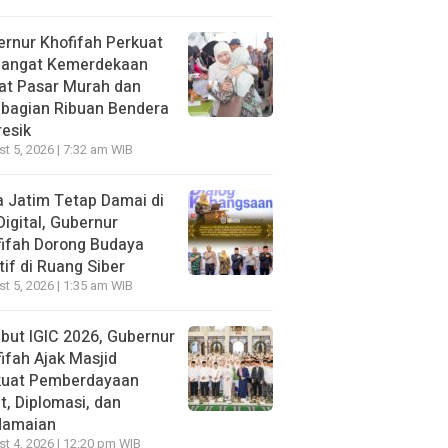
rnur Khofifah Perkuat
angat Kemerdekaan
at Pasar Murah dan
bagian Ribuan Bendera
resik
t 5, 2026 | 7:32 am WIB
 Jatim Tetap Damai di
Digital, Gubernur
ifah Dorong Budaya
tif di Ruang Siber
t 5, 2026 | 1:35 am WIB
ut IGIC 2026, Gubernur
ifah Ajak Masjid
kuat Pemberdayaan
, Diplomasi, dan
damaian
t 4, 2026 | 12:20 pm WIB