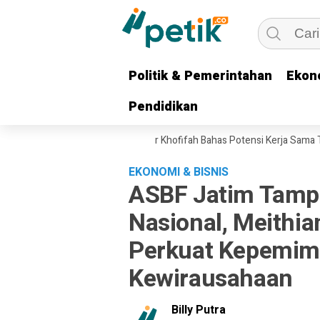
Politik & Pemerintahan
Politik & Pemerintahan
Ekon
Ekon
Pendidikan
Pendidikan
T ke Surabaya, Gubernur Khofifah Bahas Potensi Kerja Sama Teknologi 
EKONOMI & BISNIS
ASBF Jatim Tampi
Nasional, Meithia
Perkuat Kepemimp
Kewirausahaan
Billy Putra